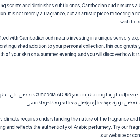
rong scents and diminishes subtle ones, Cambodian oud ensures 
. It is not merely a fragrance, but an artistic piece reflecting a r
wish to e
ted with Cambodian oud means investing in a unique sensory ex
 distinguished addition to your personal collection, this oud gran
mth of your skin on a summer evening, and you will discover how it 
اختيار عطر العود المناسب لأجواء قطر يتطل
فضل بزيارة موقعنا أو تواصل معنا لتجربة فاخرة لا تنسى.
s climate requires understanding the nature of the fragrance and 
and reflects the authenticity of Arabic perfumery. Try our fragra
our website or con