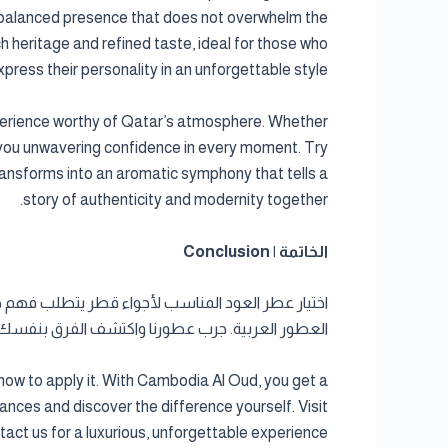
a balanced presence that does not overwhelm the
ich heritage and refined taste, ideal for those who
xpress their personality in an unforgettable style.
perience worthy of Qatar’s atmosphere. Whether
ts you unwavering confidence in every moment. Try
transforms into an aromatic symphony that tells a
story of authenticity and modernity together.
الخاتمة | Conclusion
العطور العربية. جرب عطورنا واكتشف الفرق بنفسك. ت
how to apply it. With Cambodia Al Oud, you get a
nces and discover the difference yourself. Visit
tact us for a luxurious, unforgettable experience.