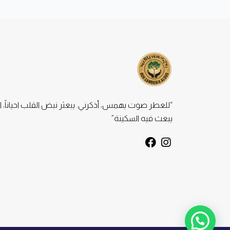
“للعطر صوت يهمس، أذكرني. يبعثر نبض القلب احياناً، ا
يبعث فيه السكينة”
F
I
a
n
c
s
e
t
b
a
o
g
o
r
k
a
m