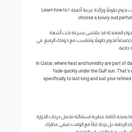
تعرف على كيفية اختيار عطر عود فاخر يناسب أجواء قطر الحارة مع Cambodia Al Oud. نصائح لثبات يدوم طويلاً ورائحة عربية أصيلة. | Learn how to
choose a luxury oud perfum
 الأجواء المعتدلة قد يتلاشى بسرعة تحت أشعة
 العربية المصممة خصيصاً لتدوم طويلاً وتتناسب مع ذوقك الرفيع. في
 خاصة.
In Qatar, where heat and humidity are part of da
fade quickly under the Gulf sun. That’
specifically to last long and suit your refine
ما يمنحه كثافة عطرية استثنائية تتحمل درجات الحرارة
الرطبة، بل يزداد ثباتاً مع الوقت، ليبقى عطرك
ات الرسمية والجلسات الخارجية.