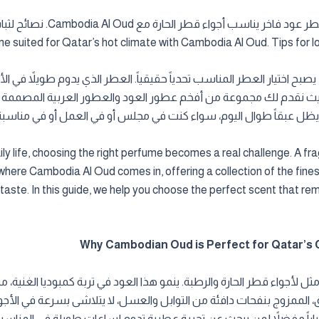
e suited for Qatar’s hot climate with Cambodia Al Oud. Tips for lo
 يصبح اختيار العطر المناسب تحدياً حقيقياً. العطر الذي يدوم طويلاً في
س الخليجية. هنا يأتي دور Cambodia Al Oud، حيث نقدم لك مجموعة من أفخم عطور العود والعطور
ي يظل عبقاً طوال اليوم، سواء كنت في مجلس أو في العمل أو في مناسبة
ily life, choosing the right perfume becomes a real challenge. A f
s where Cambodia Al Oud comes in, offering a collection of the fi
d taste. In this guide, we help you choose the perfect scent that rem
ثل لأجواء قطر الحارة والرطبة. ينمو هذا العود في تربة كمبوديا الغنية، م
الممزوج بنفحات دافئة من التوابل والعسل، لا يتلاشى بسرعة في الأجواء 
 خياراً مفضلاً لمن يبحث عن تجربة عطرية تدوم لساعات طويلة في المناسب