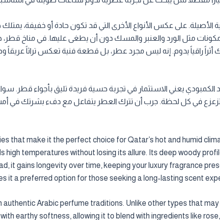
ة الأصيلة. على عكس الأنواع الأخرى التي قد تكون حادة أو خفيفة، يمتلك هذ
 مكونات مثل الورد والعنبر والمسك دون أن يطغى عليها. في مناخ قطر، حيث
ك أثراً راقياً يدوم. إنه ليس مجرد عطر، بل قطعة فنية تعكس تراثاً عريقاً و
Cambodia المصنوع من العود الكمبودي يعني الاستثمار في تجربة حسية فريدة تليق بأجوا
تتزعزع في كل لحظة. جرب أن تترك العطر يتفاعل مع دفء بشرتك في 
that make it the perfect choice for Qatar’s hot and humid climate
 high temperatures without losing its allure. Its deep woody prof
ead, it gains longevity over time, keeping your luxury fragrance pr
s it a preferred option for those seeking a long-lasting scent exp
authentic Arabic perfume traditions. Unlike other types that may 
th earthy softness, allowing it to blend with ingredients like ros