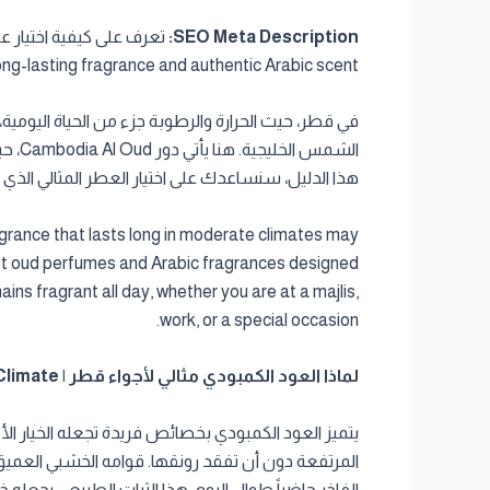
SEO Meta Description:
ng-lasting fragrance and authentic Arabic scent.
في قطر، حيث الحرارة والرطوبة جزء من الحياة اليومية،
الشم
هذا الدليل، سنساعدك على اختيار العطر المثالي الذ
ragrance that lasts long in moderate climates may
nest oud perfumes and Arabic fragrances designed
ains fragrant all day, whether you are at a majlis,
work, or a special occasion.
لماذا العود الكمبودي مثالي لأجواء قطر | Why Cambodian Oud is Perfect for Qatar’s Climate
يتميز العود الكمبودي بخصائص فريدة تجعله الخيار الأم
المرتفعة دون أن تفقد رونقها. قوامه الخشبي العميق، 
الفاخر حاضراً طوال اليوم. هذا الثبات الطبيعي يجعله