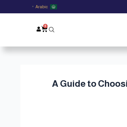
Arabic
▼
0
Cart
اء قطر | A Guide to Choosing Luxury Oud