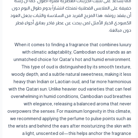
مما يساعد على تثبيت الجزيئات العطرية لفترة أطول. كما أن رشة
خفيفة على الملابس القطنية تمنحك انتشاراً يدوم طوال اليوم دون
أن يفقد رونقه. هذا المزيج الفريد من السلاسة والثبات يجعل العود
الكمبودي الخيار الأمثل لمن يبحث عن عطر فاخر يعانق أجواء قطر
دون مبالغة.
When it comes to finding a fragrance that combines luxury
with climatic adaptability, Cambodian oud stands as an
unmatched choice for Qatar’s hot and humid environment.
This type of oud is distinguished by its smooth texture,
woody depth, and a subtle natural sweetness, making it less
heavy than Indian or Laotian oud, and far more harmonious
with the Qatari sun. Unlike heavier oud varieties that can feel
overwhelming in humid conditions, Cambodian oud breathes
with elegance, releasing a balanced aroma that never
overpowers the senses. For maximum longevity in this climate,
we recommend applying the perfume to pulse points such as
the wrists and behind the ears after moisturizing the skin with
a light, unscented oil—this helps anchor the fragrance