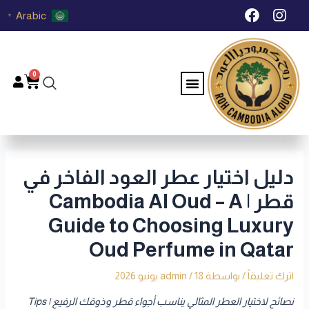
خطي
Post
F
I
Arabic
▼
لى
navigation
a
n
c
s
لمحتوى
e
t
b
a
0
Menu
Cart
o
g
o
r
k
a
m
دليل اختيار عطر العود الفاخر في
قطر | Cambodia Al Oud – A
Guide to Choosing Luxury
Oud Perfume in Qatar
اترك تعليقاً
/ بواسطة
18 يونيو 2026
/
admin
نصائح لاختيار العطر المثالي يناسب أجواء قطر وذوقك الرفيع | Tips