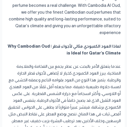
perfume becomes a real challenge. With Cambodia Al Oud,
we offer you the finest Cambodian oud perfumes that
combine high quality and long-lasting performance, suited to
Qatar’s climate and giving you an unforgettable olfactory
experience.
لماذا العود الكمبودي مثالي لأجواء قطر | Why Cambodian Oud
is Ideal for Qatar’s Climate
عندما يتعلق الأمر بالبحث عن عطر يجمع بين الفخامة والملاءمة
المناخية، يبرز العود الكمبودي كخيار لا يُضاهى لأجواء قطر الحارة
والرطبة. يتميز هذا النوع من العود بقوامه الناعم وعمقه الخشبي مع
لمسة حلاوة طبيعية خفيفة، مما يجعله أقل ثقلاً من العود الهندي
أو اللاوسي، وأكثر انسجاماً مع حرارة الشمس القطرية. على عكس
العود الثقيل الذي قد يصبح خانقاً في الأجواء الرطبة، يتنفس العود
الكمبودي برشاقة، فينشر عبيراً متوازناً لا يطغى على الحواس. لتحقيق
أقصى ثبات في هذا المناخ، ننصح بوضع العطر على نقاط النبض مثل
الرسغين وخلف الأذنين بعد ترطيب البشرة بزيت خفيف غير معطر،