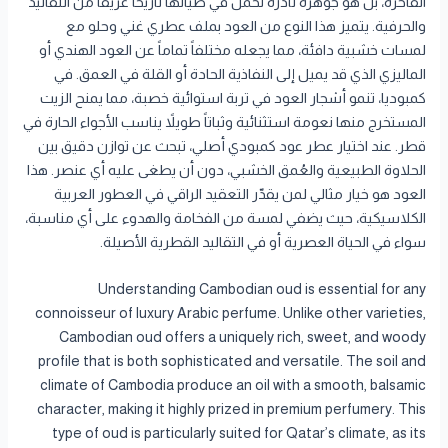
الفاخرة، بل هو جوهرة نادرة تحمل في طياتها تاريخاً عريقاً من التقاليد
والحرفية. يتميز هذا النوع من العود بملف عطري غني وحلو مع
لمسات خشبية دافئة، مما يجعله مختلفاً تماماً عن العود الهندي أو
الماليزي الذي قد يميل إلى النفاذية الحادة أو القلة في العمق. في
كمبوديا، تنمو أشجار العود في تربة استوائية خصبة، مما يمنح الزيت
المستخرج منها نعومة استثنائية وثباتاً طويلاً يناسب الأجواء الحارة في
قطر. عند اختيار عطر عود كمبودي أصلي، تبحث عن توازن دقيق بين
الحلاوة الطبيعية والعُمق الخشبي، دون أن يطغى عليه أي عنصر. هذا
العود هو خيار مثالي لمن يقدّر التعقيد الراقي في العطور العربية
الكلاسيكية، حيث يضفي لمسة من الفخامة والهدوء على أي مناسبة،
سواء في الحياة العصرية أو في التقاليد القطرية الأصيلة.
Understanding Cambodian oud is essential for any
connoisseur of luxury Arabic perfume. Unlike other varieties,
Cambodian oud offers a uniquely rich, sweet, and woody
profile that is both sophisticated and versatile. The soil and
climate of Cambodia produce an oil with a smooth, balsamic
character, making it highly prized in premium perfumery. This
type of oud is particularly suited for Qatar’s climate, as its