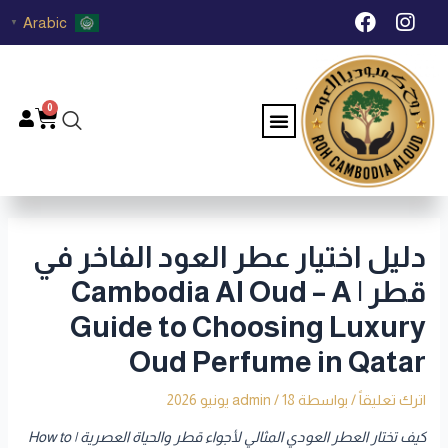
خطي
Post
F
I
Arabic
▼
لى
navigation
a
n
c
s
لمحتوى
e
t
b
a
0
Menu
Cart
o
g
o
r
k
a
m
دليل اختيار عطر العود الفاخر في
قطر | Cambodia Al Oud – A
Guide to Choosing Luxury
Oud Perfume in Qatar
اترك تعليقاً
/ بواسطة
18 يونيو 2026
/
admin
كيف تختار العطر العودي المثالي لأجواء قطر والحياة العصرية | How to