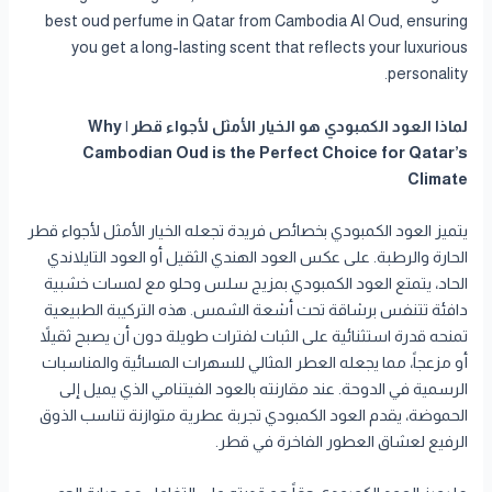
best oud perfume in Qatar from Cambodia Al Oud, ensuring
you get a long-lasting scent that reflects your luxurious
personality.
لماذا العود الكمبودي هو الخيار الأمثل لأجواء قطر | Why
Cambodian Oud is the Perfect Choice for Qatar’s
Climate
يتميز العود الكمبودي بخصائص فريدة تجعله الخيار الأمثل لأجواء قطر
الحارة والرطبة. على عكس العود الهندي الثقيل أو العود التايلاندي
الحاد، يتمتع العود الكمبودي بمزيج سلس وحلو مع لمسات خشبية
دافئة تتنفس برشاقة تحت أشعة الشمس. هذه التركيبة الطبيعية
تمنحه قدرة استثنائية على الثبات لفترات طويلة دون أن يصبح ثقيلاً
أو مزعجاً، مما يجعله العطر المثالي للسهرات المسائية والمناسبات
الرسمية في الدوحة. عند مقارنته بالعود الفيتنامي الذي يميل إلى
الحموضة، يقدم العود الكمبودي تجربة عطرية متوازنة تناسب الذوق
الرفيع لعشاق العطور الفاخرة في قطر.