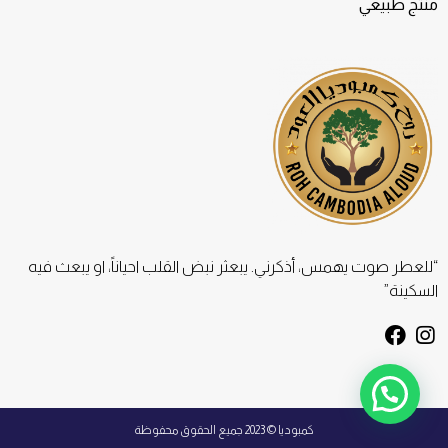
منتج طبيعي
“للعطر صوت يهمس، أذكرني. يبعثر نبض القلب احياناً، او يبعث فيه
السكينة”
F
I
a
n
c
s
e
t
b
a
كمبوديا © 2023 جميع الحقوق محفوظة
o
g