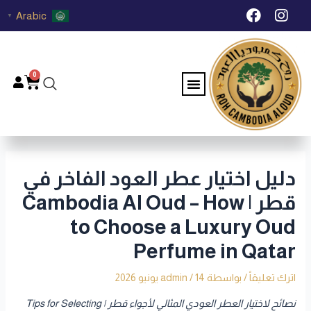
خطي
Post
F
I
Arabic
▼
لى
navigation
a
n
c
s
لمحتوى
e
t
b
a
0
Menu
Cart
o
g
o
r
k
a
m
دليل اختيار عطر العود الفاخر في
قطر | Cambodia Al Oud – How
to Choose a Luxury Oud
Perfume in Qatar
اترك تعليقاً
/ بواسطة
14 يونيو 2026
/
admin
نصائح لاختيار العطر العودي المثالي لأجواء قطر | Tips for Selecting