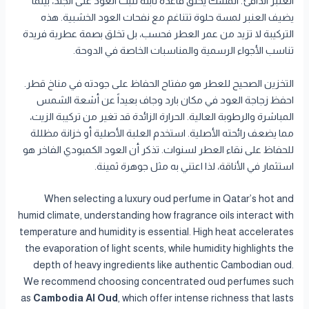
العنبر الدافئ. المسك يخلق قاعدة ثابتة تثبت العود على الجلد، بينما
يضيف العنبر لمسة حلوة تتناغم مع نفحات العود الخشبية. هذه
التركيبة لا تزيد من عمر العطر فحسب، بل تخلق بصمة عطرية فريدة
تناسب الأجواء الرسمية والمناسبات الخاصة في الدوحة.
التخزين الصحيح للعطر هو مفتاح الحفاظ على جودته في مناخ قطر.
احفظ زجاجة العود في مكان بارد وجاف بعيداً عن أشعة الشمس
المباشرة والرطوبة العالية. الحرارة الزائدة قد تغير من تركيبة الزيت،
مما يضعف رائحته الأصلية. استخدم العلبة الأصلية أو خزانة مظللة
للحفاظ على نقاء العطر لسنوات. تذكر أن العود الكمبودي الفاخر هو
استثمار في الأناقة، لذا اعتني به مثل جوهرة ثمينة.
When selecting a luxury oud perfume in Qatar’s hot and
humid climate, understanding how fragrance oils interact with
temperature and humidity is essential. High heat accelerates
the evaporation of light scents, while humidity highlights the
depth of heavy ingredients like authentic Cambodian oud.
We recommend choosing concentrated oud perfumes such
as
Cambodia Al Oud
, which offer intense richness that lasts