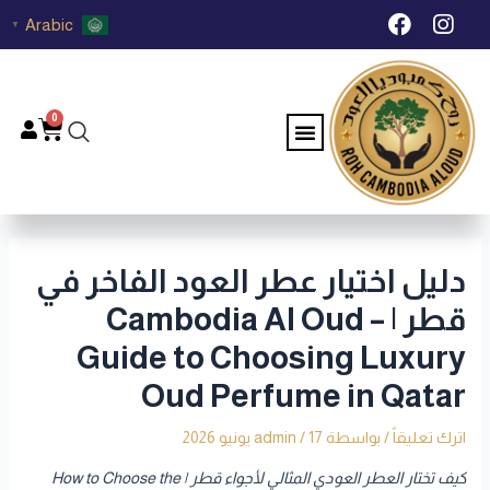
خطي
Post
F
I
Arabic
▼
لى
navigation
a
n
c
s
لمحتوى
e
t
b
a
0
Menu
Cart
o
g
o
r
k
a
m
دليل اختيار عطر العود الفاخر في
قطر | Cambodia Al Oud –
Guide to Choosing Luxury
Oud Perfume in Qatar
اترك تعليقاً
/ بواسطة
17 يونيو 2026
/
admin
كيف تختار العطر العودي المثالي لأجواء قطر | How to Choose the