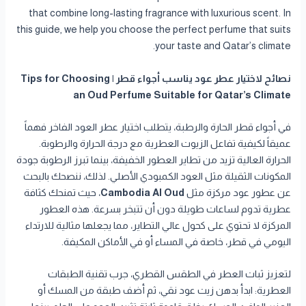
that combine long-lasting fragrance with luxurious scent. In
this guide, we help you choose the perfect perfume that suits
your taste and Qatar’s climate.
نصائح لاختيار عطر عود يناسب أجواء قطر | Tips for Choosing
an Oud Perfume Suitable for Qatar’s Climate
في أجواء قطر الحارة والرطبة، يتطلب اختيار عطر العود الفاخر فهماً
عميقاً لكيفية تفاعل الزيوت العطرية مع درجة الحرارة والرطوبة.
الحرارة العالية تزيد من تطاير العطور الخفيفة، بينما تبرز الرطوبة جودة
المكونات الثقيلة مثل العود الكمبودي الأصلي. لذلك، ننصحك بالبحث
عن عطور عود مركزة مثل
Cambodia Al Oud
، حيث تمنحك كثافة
عطرية تدوم لساعات طويلة دون أن تتبخر بسرعة. هذه العطور
المركزة لا تحتوي على كحول عالي التطاير، مما يجعلها مثالية للارتداء
اليومي في قطر، خاصة في المساء أو في الأماكن المكيفة.
لتعزيز ثبات العطر في الطقس القطري، جرب تقنية الطبقات
العطرية: ابدأ بدهن زيت عود نقي، ثم أضف طبقة من المسك أو