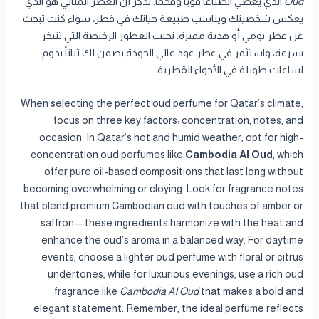
Oud
الذي يعطي انطباعاً قوياً وفخماً. تذكر أن العطر المثالي هو الذي
يعكس شخصيتك ويناسب طبيعة حياتك في قطر، سواء كنت تبحث
عن عطر يومي أو هدية مميزة. تجنب العطور الرخيصة التي تتبخر
بسرعة، واستثمر في عطر عود عالي الجودة يضمن لك ثباتاً يدوم
لساعات طويلة في الأجواء القطرية.
When selecting the perfect oud perfume for Qatar’s climate,
focus on three key factors: concentration, notes, and
occasion. In Qatar’s hot and humid weather, opt for high-
concentration oud perfumes like
Cambodia Al Oud
, which
offer pure oil-based compositions that last long without
becoming overwhelming or cloying. Look for fragrance notes
that blend premium Cambodian oud with touches of amber or
saffron—these ingredients harmonize with the heat and
enhance the oud’s aroma in a balanced way. For daytime
events, choose a lighter oud perfume with floral or citrus
undertones, while for luxurious evenings, use a rich oud
fragrance like
Cambodia Al Oud
that makes a bold and
elegant statement. Remember, the ideal perfume reflects