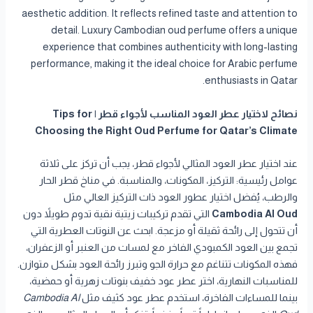
aesthetic addition. It reflects refined taste and attention to
detail. Luxury Cambodian oud perfume offers a unique
experience that combines authenticity with long-lasting
performance, making it the ideal choice for Arabic perfume
enthusiasts in Qatar.
نصائح لاختيار عطر العود المناسب لأجواء قطر | Tips for
Choosing the Right Oud Perfume for Qatar’s Climate
عند اختيار عطر العود المثالي لأجواء قطر، يجب أن تركز على ثلاثة
عوامل رئيسية: التركيز، المكونات، والمناسبة. في مناخ قطر الحار
والرطب، يُفضل اختيار عطور العود ذات التركيز العالي مثل
Cambodia Al Oud
التي تقدم تركيبات زيتية نقية تدوم طويلاً دون
أن تتحول إلى رائحة ثقيلة أو مزعجة. ابحث عن النوتات العطرية التي
تجمع بين العود الكمبودي الفاخر مع لمسات من العنبر أو الزعفران،
فهذه المكونات تتناغم مع حرارة الجو وتبرز رائحة العود بشكل متوازن.
للمناسبات النهارية، اختر عطر عود خفيف بنوتات زهرية أو حمضية،
بينما للمساءات الفاخرة، استخدم عطر عود كثيف مثل
Cambodia Al