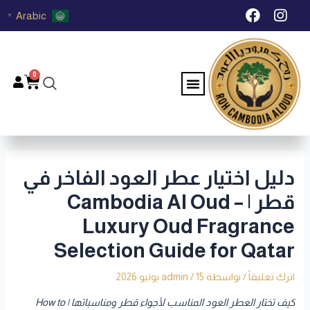
خطي
Post
F
I
Arabic
▼
لى
navigation
a
n
c
s
لمحتوى
e
t
b
a
0
Menu
Cart
o
g
o
r
k
a
m
دليل اختيار عطر العود الفاخر في
قطر | Cambodia Al Oud –
Luxury Oud Fragrance
Selection Guide for Qatar
اترك تعليقاً
/ بواسطة
15 يونيو 2026
/
admin
كيف تختار العطر العود المناسب لأجواء قطر ومناسباتها | How to