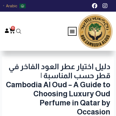
خطي
Post
F
I
Arabic
▼
لى
navigation
a
n
c
s
لمحتوى
e
t
b
a
0
Menu
Cart
o
g
o
r
k
a
m
دليل اختيار عطر العود الفاخر في
قطر حسب المناسبة |
Cambodia Al Oud – A Guide to
Choosing Luxury Oud
Perfume in Qatar by
Occasion