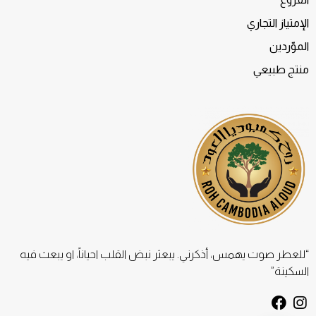
الإمتياز التجاري
الموّردين
منتج طبيعي
“للعطر صوت يهمس، أذكرني. يبعثر نبض القلب احياناً، او يبعث فيه
السكينة”
F
I
a
n