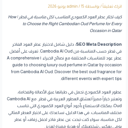
اترك تعليقاً
/ بواسطة
15 يونيو 2026
/
admin
كيف تختار عطر العود الكمبودي المناسب لكل مناسبة في قطر | How
to Choose the Right Cambodian Oud Perfume for Every
Occasion in Qatar
SEO Meta Description:
دليل شامل لاختيار عطر العود الفاخر
في قطر حسب المناسبة من Cambodia Al Oud. تعرف على أفضل
عطر عود للمناسبات المختلفة مع نصائح الخبراء. | A comprehensive
guide to choosing luxury oud perfume in Qatar by occasion
from Cambodia Al Oud. Discover the best oud fragrance for
different events with expert tips.
عطور العود الكمبودي تحمل في طياتها عبق الأصالة والفخامة،
وتعتبر خياراً مميزاً لعشاق العطور العربية في قطر. مع Cambodia Al
Oud، يمكنك الاستمتاع بأجود أنواع العود الكمبودي التي تناسب
مختلف المناسبات. في هذا الدليل، نساعدك على اختيار العطر المثالي
لكل مناسبة، سواء كنت تبحث عن عطر فاخر لحفل زفاف، أو عطر
يومي يعكس شخصيتك، أو هدية مميزة لعزيز.