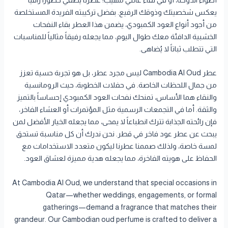
أضواء الدوحة، أو في لقاء عائلي مهيب؛ عطرنا يضفي حضوراً راقياً
يعكس شخصيتك وذوقك الرفيع. بفضل تركيبته الفريدة المستخلصة
من أجود أنواع العود الكمبودي، يضمن هذا العطر بقاء النفحات
الخشبية الدافئة معك طوال اليوم، مما يجعله رفيقاً مثالياً للمناسبات
التي تتطلب ثباتاً لا يُضاهى.
عطر Cambodia Al Oud ليس مجرد عطر، بل هو تجربة حسية تعزز
من جمال اللحظات الخاصة. في حفلات الخطوبة، حيث الرومانسية
والنقاء هما الأساس، تمنحك نفحات العود الكمبودي إحساساً بالتميز
والثقة. أما في التجمعات الرسمية مثل المؤتمرات أو العشاء الفاخر،
فإن رائحته الجذابة تترك انطباعاً لا يمحى، مما يجعله الخيار الأفضل لمن
يبحث عن عطر عود فاخر في قطر. نحن ندرك أن كل مناسبة تستحق
لمسة خاصة، ولذلك صممنا عطرنا ليكون متعدد الاستخدامات مع
الحفاظ على هويته الفاخرة، مما يجعله هدية مميزة لعشاق العود.
At Cambodia Al Oud, we understand that special occasions in
Qatar—whether weddings, engagements, or formal
gatherings—demand a fragrance that matches their
grandeur. Our Cambodian oud perfume is crafted to deliver a