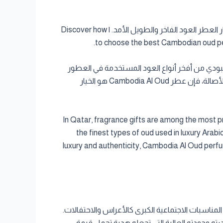
اكتشف كيف تختار أفضل عطر عود كمبودي كهدية فاخرة للمناسبات في قطر. دليل شامل لاختيار العطر العود الفاخر والطويل الأمد. | Discover how
to choose the best Cambodian oud perf
لكمبودي من أفخر أنواع العود المستخدمة في العطور
العربية الفاخرة، حيث يتميز بجودته العالية ورائحته العميقة التي تدوم طويلاً. إذا كنت تبحث عن هدية مميزة تجمع بين الفخامة والأصالة، فإن عطر Cambodia Al Oud هو الخيار
In Qatar, fragrance gifts are among the most pr
the finest types of oud used in luxury Arabi
luxury and authenticity, Cambodia Al Oud perfum
 المناسبات الاجتماعية الكبرى كالأعراس والاحتفالات.
ندرته وجودته العالية التي تجعله هدية تحمل قيمة