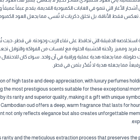
ار الأغار التي تنمو في الغابات الكمبودية القديمة، يقدم عبقاً عميقاً ودا
تعكس فقط الأناقة، بل تخلق ذكريات لا تُنسى، مما يجعل العود الكمبودي ا
 استخلاصه الدقيقة التي تحافظ على نقاء الزيت وجودته. في قطر، حيث تُق
ء فريد ومميز. رائحته الخشبية الحلوة مع لمسات من الفواكه والتوابل تجعل
طويلة، مما يجعله هدية عملية وراقية في آن واحد. سواء كان للاحتفال بز
يعاً، مما يجعله هدية لا تُقدّر بثمن في قطر.
sion of high taste and deep appreciation, with luxury perfumes hold
g the most prestigious scents suitable for these exceptional m
 by its rarity and superior quality, making it a gift with unique s
Cambodian oud offers a deep, warm fragrance that lasts for hours,
cent not only reflects elegance but also creates unforgettable me
exp
rarity and the meticulous extraction process that preserves the pur