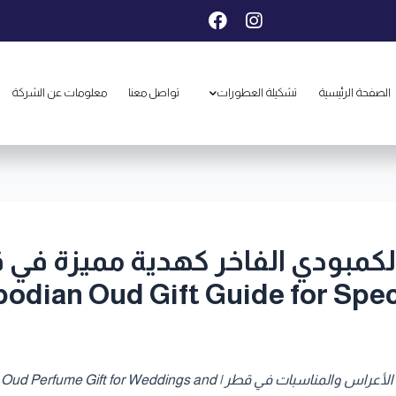
F
I
a
n
c
s
e
t
b
a
الصفحة الرئيسية
تشكيلة العطورات
تواصل معنا
معلومات عن الشركة
o
g
o
r
k
a
m
odian Oud Gift Guide for Spec
لمناسبة فريدة: هدية عطر عود كمبودي فاخر تناسب الأعراس والمناسبات في 