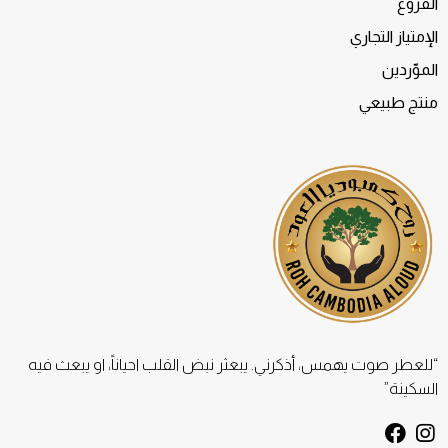
الفروع
الإمتياز التجاري
الموّردين
منتج طبيعي
“للعطر صوت يهمس، أذكرني. يبعثر نبض القلب احياناً، او يبعث فيه
السكينة”
F
I