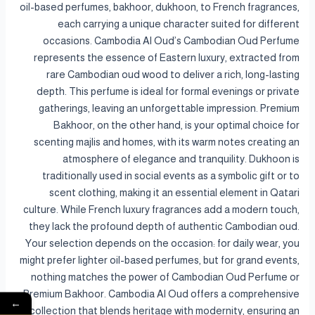
oil-based perfumes, bakhoor, dukhoon, to French fragrances,
each carrying a unique character suited for different
occasions. Cambodia Al Oud’s Cambodian Oud Perfume
represents the essence of Eastern luxury, extracted from
rare Cambodian oud wood to deliver a rich, long-lasting
depth. This perfume is ideal for formal evenings or private
gatherings, leaving an unforgettable impression. Premium
Bakhoor, on the other hand, is your optimal choice for
scenting majlis and homes, with its warm notes creating an
atmosphere of elegance and tranquility. Dukhoon is
traditionally used in social events as a symbolic gift or to
scent clothing, making it an essential element in Qatari
culture. While French luxury fragrances add a modern touch,
they lack the profound depth of authentic Cambodian oud.
Your selection depends on the occasion: for daily wear, you
might prefer lighter oil-based perfumes, but for grand events,
nothing matches the power of Cambodian Oud Perfume or
Premium Bakhoor. Cambodia Al Oud offers a comprehensive
←
collection that blends heritage with modernity, ensuring an