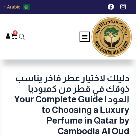
خطي
Post
F
I
Arabic
▼
لى
navigation
a
n
c
s
لمحتوى
e
t
b
a
0
Menu
Cart
o
g
o
r
k
a
m
دليلك لاختيار عطر فاخر يناسب
ذوقك في قطر من كمبوديا
العود | Your Complete Guide
to Choosing a Luxury
Perfume in Qatar by
Cambodia Al Oud