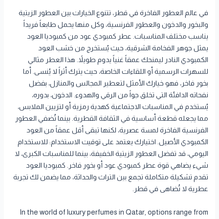
في عالم العطور الفاخرة في قطر، تتنوع الخيارات بين العطور الزيتية
والبخور والدخون والعطور الفرنسية، وكل منها يحمل طابعاً فريداً
يناسب مختلف المناسبات. عطر كمبودي عود من كمبوديا العود
يمثل جوهر الفخامة الشرقية، حيث يُستخرج من خشب العود
الكمبودي النادر ليمنحك عمقاً غنياً يدوم طويلاً. هذا العطر مثالي
للسهرات الرسمية أو اللقاءات الخاصة، حيث يترك أثراً لا يُنسى. أما
بخور فاخر، فهو خيارك الأمثل لتعطير المجالس والمنازل، بفضل
نفحاته الدافئة التي تخلق جواً من الرقي والهدوء. الدخون، بدوره،
يُستخدم في المناسبات الاجتماعية كهدية رمزية أو لتزيين الملابس،
مما يجعله قطعة أساسية في الثقافة القطرية. بينما تُضفي العطور
الفرنسية الفاخرة لمسة عصرية، لكنها تبقى أقل عمقاً من العود
الكمبودي الأصيل. اختيارك يعتمد على توقيت الاستخدام: للاستخدام
اليومي، قد تفضل العطور الزيتية الخفيفة، بينما للمناسبات الكبرى، لا
شيء يضاهي قوة عطر كمبودي عود أو بخور فاخر. كمبوديا العود
تقدم تشكيلة متكاملة تجمع بين التراث والحداثة، مما يضمن لك تجربة
عطرية لا تُضاهى في قطر.
In the world of luxury perfumes in Qatar, options range from