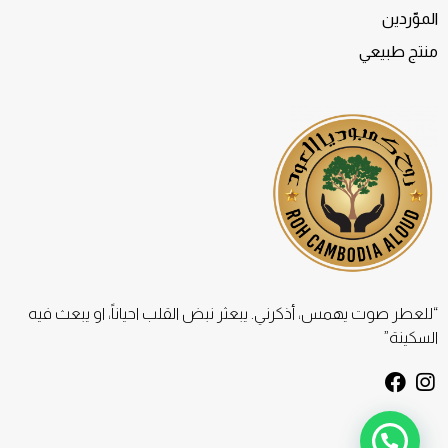
الموّردين
منتج طبيعي
“للعطر صوت يهمس، أذكرني. يبعثر نبض القلب احياناً، او يبعث فيه
السكينة”
F
I
a
n
c
s
e
t