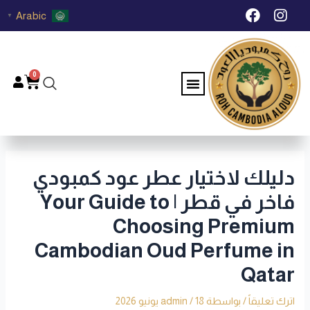
خطي
Post
F
I
Arabic
▼
لى
navigation
a
n
c
s
لمحتوى
e
t
b
a
0
Menu
Cart
o
g
o
r
k
a
m
دليلك لاختيار عطر عود كمبودي
فاخر في قطر | Your Guide to
Choosing Premium
Cambodian Oud Perfume in
Qatar
اترك تعليقاً
/ بواسطة
18 يونيو 2026
/
admin