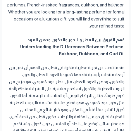
perfumes, French-inspired fragrances, dukhoon, and bakhoor.
Whether you are looking for a long-lasting perfume for formal
occasions or a luxurious gift, you will find everything to suit
your refined taste.
فهم الفروق بين العطر والبخور والدخون ودهن العود |
Understanding the Differences Between Perfume,
Bakhoor, Dukhoon, and Oud Oil
عندما تبحث عن تجربة عطرية فاخرة في قطر، من المهم أن تميز بين
أربعة منتجات رئيسية تقدمها كمبوديا العود: العطر، والبخور،
والدخون، ودهن العود. العطر، مثل عطر عود كمبودي، هو مزيج من
الزيوت العطرية والكحول يُستخدم مباشرة على البشرة ليمنحك رائحة
تدوم طويلاً، مثالي للارتداء اليومي أو المناسبات الرسمية. أما البخور،
مثل بخور عود كمبودي، فهو قطع خشبية مشبعة بالزيوت العطرية
تُحرق لتنشر عبقاً غنياً في المكان، وهو خيار شائع في المجالس
القطرية لخلق جو من الفخامة والترحاب. دخون قطر، من ناحية أخرى،
هو عطر سائل يُوضع على الجلد أو الملابس دون كحول، ويُستخدم
غالباً في المناسبات الخاصة أو بعد الاستحمام لتعزيز الثقة والأناقة.