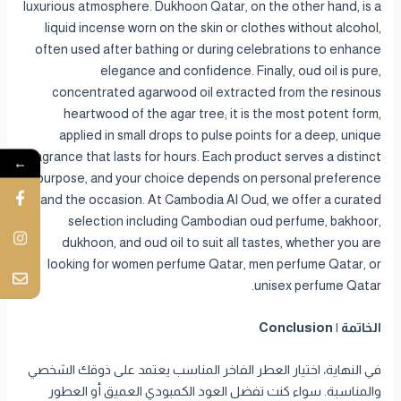
luxurious atmosphere. Dukhoon Qatar, on the other hand, is a
liquid incense worn on the skin or clothes without alcohol,
often used after bathing or during celebrations to enhance
elegance and confidence. Finally, oud oil is pure,
concentrated agarwood oil extracted from the resinous
heartwood of the agar tree; it is the most potent form,
applied in small drops to pulse points for a deep, unique
fragrance that lasts for hours. Each product serves a distinct
←
purpose, and your choice depends on personal preference
and the occasion. At Cambodia Al Oud, we offer a curated
selection including Cambodian oud perfume, bakhoor,
dukhoon, and oud oil to suit all tastes, whether you are
looking for women perfume Qatar, men perfume Qatar, or
unisex perfume Qatar.
الخاتمة | Conclusion
في النهاية، اختيار العطر الفاخر المناسب يعتمد على ذوقك الشخصي
والمناسبة. سواء كنت تفضل العود الكمبودي العميق أو العطور