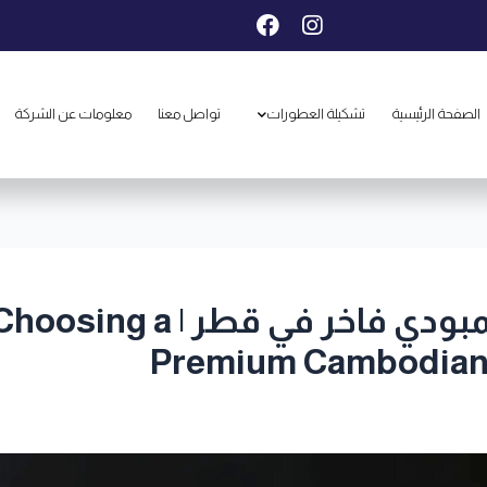
F
I
a
n
c
s
e
t
b
a
الصفحة الرئيسية
تشكيلة العطورات
تواصل معنا
معلومات عن الشركة
o
g
o
r
k
a
m
دليلك لاختيار عطر عود كمبودي 
Premium Cambodian 