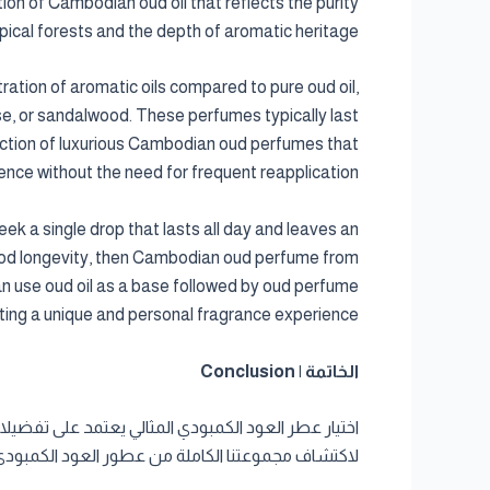
ion of Cambodian oud oil that reflects the purity
opical forests and the depth of aromatic heritage.
ration of aromatic oils compared to pure oud oil,
rose, or sandalwood. These perfumes typically last
ection of luxurious Cambodian oud perfumes that
ence without the need for frequent reapplication.
k a single drop that lasts all day and leaves an
h good longevity, then Cambodian oud perfume from
an use oud oil as a base followed by oud perfume
ting a unique and personal fragrance experience.
الخاتمة | Conclusion
اختيار عطر العود الكمبودي المثالي يعتمد على تفضيل
لاكتشاف مجموعتنا الكاملة من عطور العود الكمبودي، 