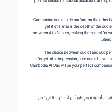
perfect choice for special occasions and spir
Cambodian oud eau de parfum, on the other hand
yet it still retains the depth of the ou
between 4 to 8 hours, making them ideal for w
blend 
The choice between oud oil and oud perf
unforgettable impression, pure oud oil is your
Cambodia Al Oud will be your perfect companion.
تجات أصلية تدوم طويلاً. زر أحد فروعنا في قطر