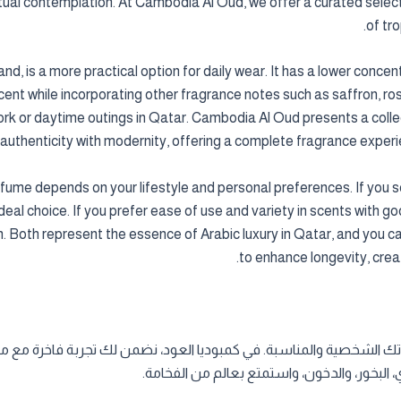
itual contemplation. At Cambodia Al Oud, we offer a curated select
of tr
, is a more practical option for daily wear. It has a lower concent
d scent while incorporating other fragrance notes such as saffron, 
ork or daytime outings in Qatar. Cambodia Al Oud presents a coll
authenticity with modernity, offering a complete fragrance experi
ume depends on your lifestyle and personal preferences. If you see
 ideal choice. If you prefer ease of use and variety in scents wit
 Both represent the essence of Arabic luxury in Qatar, and you c
to enhance longevity, crea
اتك الشخصية والمناسبة. في كمبوديا العود، نضمن لك تجربة فاخرة مع من
البخور، والدخون، واستمتع بعالم من الفخامة.