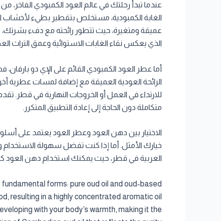
عندما تبدأ رحلتك في عالم العود الكمبودي الفاخر، 
الغابة الكمبودية، مستخلص بتقطير بطيء لأخشاب العو
عميقة ومتغيرة، حيث تتطور رائحته مع دفء بشرتك، مما
الذي يعكس نقاء الغابات الاستوائية وعمق التراث الع
أما عطر العود الكمبودي القائم على الإي دو بارفان، 
للارتداء في العمل أو الخروجات النهارية في قطر. تق
متكاملة دون الحاجة إلى إعادة التطبيق المتكرر.
الاختيار بين دهن العود وعطر العود يعتمد على أسلو
خيارك الأمثل. أما إذا كنت تفضل سهولة الاستخدام وت
العربية في قطر، حيث يمكنك استخدام دهن العود كقا
wo fundamental forms: pure oud oil and oud-based
d, resulting in a highly concentrated aromatic oil
developing with your body’s warmth, making it the