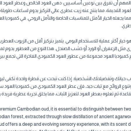
من المهم أن تفرق بين نوعين أساسيين: دهن العود الخالص وعطر العود 
د القديمة، مما ينتج عنه زيت عطري عالي التركيز يدوم لساعات طويلة ع
 يجعله الخيار الأمثل للمناسبات الخاصة والتأمل الروحي. في كمبوديا ا
طري.
فهو خيار أكثر عملية للاستخدام اليومي. يتميز بتركيز أقل من الزيوت العط
دم كمبوديا العود مجموعة من عطور العود الكمبودي الفاخرة التي تجمع بي
ب حياتك وتفضيلاتك الشخصية. إذا كنت تبحث عن قطرة واحدة تكفي ليوم ك
نوع الروائح مع ثبات جيد، فإن عطر العود الكمبودي من كمبوديا العود س
عدة ثم تعلوه بعطر العود لتعزيز الثبات، مما يخلق تجربة عطرية فريد
 premium Cambodian oud, it is essential to distinguish between t
dian forest, extracted through slow distillation of ancient agarwoo
 oud offers a deep and evolving sensory experience, with its scent 