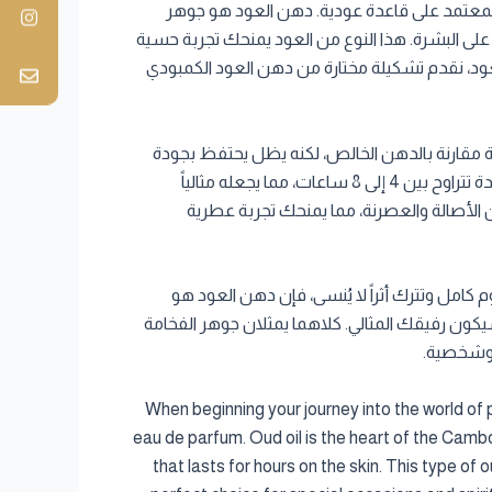
المعتمد على قاعدة عودية. دهن العود هو جوهر
لى البشرة. هذا النوع من العود يمنحك تجربة حسية
لعود، نقدم تشكيلة مختارة من دهن العود الكمبودي
رية مقارنة بالدهن الخالص، لكنه يظل يحتفظ بجودة
الرائحة العودية العميقة مع إضافة لمسات عطرية أخرى مثل الزعفران أو الورد أو خشب الصندل. هذا النوع من العطور يدوم لمدة تتراوح بين 4 إلى 8 ساعات، مما يجعله مثالياً
ن الأصالة والعصرنة، مما يمنحك تجربة عطرية
امل وتترك أثراً لا يُنسى، فإن دهن العود هو
يكون رفيقك المثالي. كلاهما يمثلان جوهر الفخامة
ة وشخصية.
When beginning your journey into the world of
eau de parfum. Oud oil is the heart of the Cambo
that lasts for hours on the skin. This type of