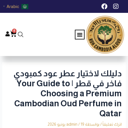
خطي
Post
F
I
Arabic
▼
لى
navigation
a
n
c
s
لمحتوى
e
t
b
a
0
Menu
Cart
o
g
o
r
k
a
m
دليلك لاختيار عطر عود كمبودي
فاخر في قطر | Your Guide to
Choosing a Premium
Cambodian Oud Perfume in
Qatar
اترك تعليقاً
/ بواسطة
19 يونيو 2026
/
admin