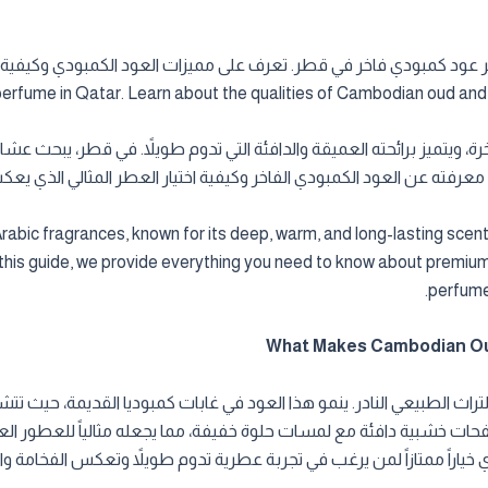
fume in Qatar. Learn about the qualities of Cambodian oud and ho
، ويتميز برائحته العميقة والدافئة التي تدوم طويلاً. في قطر، يبحث عش
اج معرفته عن العود الكمبودي الفاخر وكيفية اختيار العطر المثالي الذ
bic fragrances, known for its deep, warm, and long-lasting scent.
In this guide, we provide everything you need to know about prem
perfume 
 الطبيعي النادر. ينمو هذا العود في غابات كمبوديا القديمة، حيث تتش
نفحات خشبية دافئة مع لمسات حلوة خفيفة، مما يجعله مثالياً للعطور العر
دي خياراً ممتازاً لمن يرغب في تجربة عطرية تدوم طويلاً وتعكس الفخامة وال