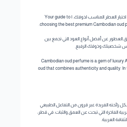
دليلك لاختيار أفضل عطر عود كمبودي فاخر في قطر. تعرف على مميزات العود الكمبودي وكيفية اختيار العطر المناسب لذوقك. | Your guide to
choosing the best premium Cambodian oud per
اق العطور عن أفضل أنواع العود التي تجمع بين
ي يعكس شخصيتك وذوقك الرفيع.
Cambodian oud perfume is a gem of luxury Ara
oud that combines authenticity and quality. 
كل رائحته الفريدة عبر قرون من التفاعل الطبيعي
بية الفاخرة التي تبحث عن العمق والثبات. في قطر،
ثقافة العربية.