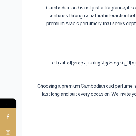
Cambodian oud is not just a fragrance; it is
centuries through a natural interaction be
premium Arabic perfumery that seeks depth 
بية التي تدوم طويلاً وتناسب جميع المناسبات.
Choosing a premium Cambodian oud perfume is an
last long and suit every occasion. We invite 
←