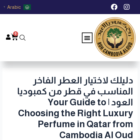
خطي
Post
F
I
Arabic
▼
لى
navigation
a
n
c
s
لمحتوى
e
t
b
a
0
Menu
Cart
o
g
o
r
k
a
m
دليلك لاختيار العطر الفاخر
المناسب في قطر من كمبوديا
العود | Your Guide to
Choosing the Right Luxury
Perfume in Qatar from
Cambodia Al Oud