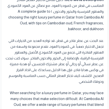
المناسب في قطر من كمبوديا العود، مع نصائح عن العود الكمبودي
والعطور الفرنسية والبخور والدخون. | A complete guide to
choosing the right luxury perfume in Qatar from Cambodia Al
Oud, with tips on Cambodian oud, French fragrances,
bakhoor, and dukhoon.
عند البحث عن عطر فاخر في قطر، قد تواجه العديد من الخيارات التي
تجعل الاختيار صعباً. في كمبوديا العود، نقدم مجموعة واسعة من
العطور الفاخرة التي تجمع بين العود الكمبودي الأصيل والعطور
الفرنسية الراقية، بالإضافة إلى البخور والدخون الفاخر. سواء كنت تبحث
عن عطر نسائي أو رجالي أو عطر مشترك للجنسين، أو هدية مميزة
في بوكس هدايا فاخر، فإن هذا الدليل يساعدك على اتخاذ القرار
الصحيح. اكتشف كيف تختار العطر المثالي حسب المناسبة والموسم
وذوقك الشخصي.
When searching for a luxury perfume in Qatar, you may face
many choices that make selection difficult. At Cambodia Al
Oud, we offer a wide range of luxury perfumes that blend