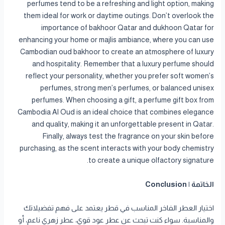
perfumes tend to be a refreshing and light option, making
them ideal for work or daytime outings. Don’t overlook the
importance of bakhoor Qatar and dukhoon Qatar for
enhancing your home or majlis ambiance, where you can use
Cambodian oud bakhoor to create an atmosphere of luxury
and hospitality. Remember that a luxury perfume should
reflect your personality, whether you prefer soft women’s
perfumes, strong men’s perfumes, or balanced unisex
perfumes. When choosing a gift, a perfume gift box from
Cambodia Al Oud is an ideal choice that combines elegance
and quality, making it an unforgettable present in Qatar.
Finally, always test the fragrance on your skin before
purchasing, as the scent interacts with your body chemistry
to create a unique olfactory signature.
الخاتمة | Conclusion
اختيار العطر الفاخر المناسب في قطر يعتمد على فهم تفضيلاتك
والمناسبة. سواء كنت تبحث عن عطر عود قوي، عطر زهري ناعم، أو