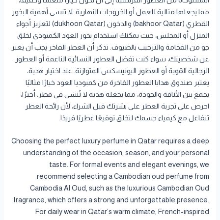
المستوحاة من العطور الفرنسية إلى أن تكون خيارًا منعشًا وخفيفًا،
مما يجعلها مثالية للعمل أو الخروجات النهارية. لا تنسى أهمية البخور
القطري (bakhoor Qatar) والدخون (dukhoon Qatar) لتعزيز أجواء
المنزل أو المجلس، حيث يمكنك استخدام بخور العود الكمبودي لخلق
جو من الفخامة والترحيب بالضيوف. تذكر أن العطر الفاخر يجب أن يعبر
عن شخصيتك، سواء كنت تفضل العطور النسائية الناعمة أو العطور
الرجالية القوية أو العطور اليونيسكس المتوازنة. عند اختيار هدية،
يعتبر صندوق هدايا العطور الفاخرة من كمبوديا العود خيارًا مثاليًا
يجمع بين الأناقة والجودة، مما يجعله هدية لا تُنسى في قطر. أخيرًا،
احرص على تجربة العطر على بشرتك قبل الشراء، لأن رائحة العطر
تتفاعل مع كيمياء جسمك لتخلق توقيعًا عطريًا فريدًا.
Choosing the perfect luxury perfume in Qatar requires a deep
understanding of the occasion, season, and your personal
taste. For formal events and elegant evenings, we
recommend selecting a Cambodian oud perfume from
Cambodia Al Oud, such as the luxurious Cambodian Oud
fragrance, which offers a strong and unforgettable presence.
For daily wear in Qatar’s warm climate, French-inspired