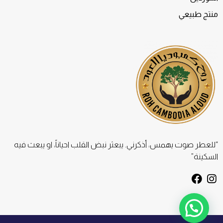
منتج طبيعي
“للعطر صوت يهمس، أذكرني. يبعثر نبض القلب احياناً، او يبعث فيه
السكينة”
F
I
a
n
c
s
e
t
b
a