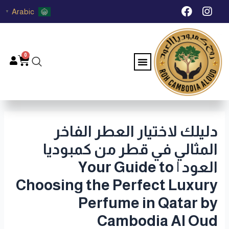
خطي
Post
F
I
Arabic
▼
لى
navigation
a
n
c
s
لمحتوى
e
t
b
a
0
Menu
Cart
o
g
o
r
k
a
m
دليلك لاختيار العطر الفاخر
المثالي في قطر من كمبوديا
العود | Your Guide to
Choosing the Perfect Luxury
Perfume in Qatar by
Cambodia Al Oud