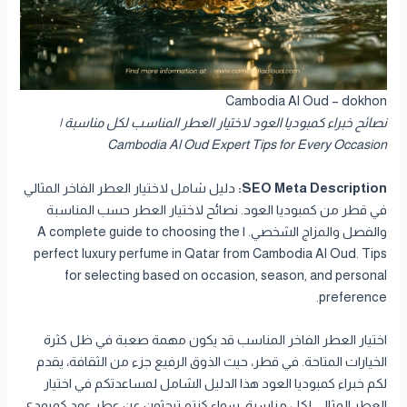
Cambodia Al Oud – dokhon
نصائح خبراء كمبوديا العود لاختيار العطر المناسب لكل مناسبة |
Cambodia Al Oud Expert Tips for Every Occasion
SEO Meta Description:
دليل شامل لاختيار العطر الفاخر المثالي
في قطر من كمبوديا العود. نصائح لاختيار العطر حسب المناسبة
والفصل والمزاج الشخصي. | A complete guide to choosing the
perfect luxury perfume in Qatar from Cambodia Al Oud. Tips
for selecting based on occasion, season, and personal
preference.
اختيار العطر الفاخر المناسب قد يكون مهمة صعبة في ظل كثرة
الخيارات المتاحة. في قطر، حيث الذوق الرفيع جزء من الثقافة، يقدم
لكم خبراء كمبوديا العود هذا الدليل الشامل لمساعدتكم في اختيار
العطر المثالي لكل مناسبة. سواء كنتم تبحثون عن عطر عود كمبودي