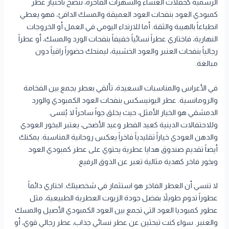
الرسمية كحفلات العشاء والسهرات الفاخرة، ننصح باختيار عطر
كمبودي العود بنفحات العود العميقة والمسك الدافئ، فهو يعطي
انطباعاً بالهيبة والثقة. أما للارتداء اليومي في العمل أو الخروجات
النهارية، فاختاري عطراً نسائياً خفيفاً بنفحات الورد والمسك، أو عطراً
رجالياً بنفحات العنبر والعود الخشبية، ليمنحك حضوراً راقياً دون
مبالغة.
في الأعراس والمناسبات السعيدة، تألقي بعطر يجمع بين الفخامة
والرومانسية. عطر اليونيسكس بنفحات العود الكمبودي والورد
الدمشقي هو الخيار الأمثل، حيث يخلق جواً ساحراً لا يُنسى.
وللاحتفالات الدينية كعيد الفطر وعيد الأضحى، يعتبر البخور العودي
والدهن العودي خياراً تقليدياً فاخراً يعكس روحانية المناسبة. يمكنك
أيضاً تقديم صندوق هدايا عطرية يحتوي على عطر كمبودي العود
وبخور فاخر كهدية مثالية تعبر عن الذوق الرفيع.
لا تنسي أن العطر الفاخر هو استثمار في شخصيتك. اختاري دائماً
عطوراً تدوم طويلاً بفضل جودة الزيوت العطرية الطبيعية، مثل
عطور كمبوديا العود التي تجمع بين العود الكمبودي الأصيل والمسك
والعنبر. سواء كنت تبحثين عن عطر نسائي جذاب، عطر رجالي قوي، أو