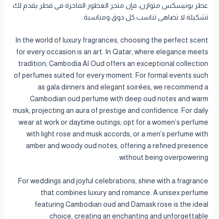
عطر يونيسكس متوازن، فإن متجر العطور الفاخرة في قطر يقدم لك
تشكيلة لا تضاهى تناسب كل ذوق ومناسبة.
In the world of luxury fragrances, choosing the perfect scent
for every occasion is an art. In Qatar, where elegance meets
tradition, Cambodia Al Oud offers an exceptional collection
of perfumes suited for every moment. For formal events such
as gala dinners and elegant soirées, we recommend a
Cambodian oud perfume with deep oud notes and warm
musk, projecting an aura of prestige and confidence. For daily
wear at work or daytime outings, opt for a women’s perfume
with light rose and musk accords, or a men’s perfume with
amber and woody oud notes, offering a refined presence
without being overpowering.
For weddings and joyful celebrations, shine with a fragrance
that combines luxury and romance. A unisex perfume
featuring Cambodian oud and Damask rose is the ideal
choice, creating an enchanting and unforgettable