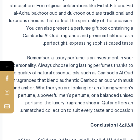
atmosphere. For religious celebrations like Eid al-Fitr and Eid
al-Adha, bakhoor oud and dukhoon oud are traditional and
luxurious choices that reflect the spirituality of the occasion.
You can also present a perfume gift box containing a
Cambodia Al Oud fragrance and premium bakhoor as a
perfect gift, expressing sophisticated taste.
Remember, a luxury perfume is an investment in your
personality. Always choose long lasting perfumes thanks to
←
the quality of natural essential oils, such as Cambodia Al Oud
fragrances that blend authentic Cambodian oud with musk
and amber. Whether you are looking for an alluring women’s
perfume, a powerful men’s perfume, or a balanced unisex
perfume, the luxury fragrance shop in Qatar offers an
unmatched collection to suit every taste and occasion.
الخاتمة | Conclusion
في النهاية، اختيار العطر الفاخر هو رحلة شخصية تعكس ذوقكم