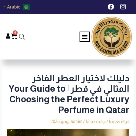
خطي
Post
F
I
Arabic
▼
لى
navigation
a
n
c
s
لمحتوى
e
t
b
a
0
Menu
Cart
o
g
o
r
k
a
m
دليلك لاختيار العطر الفاخر
المثالي في قطر | Your Guide to
Choosing the Perfect Luxury
Perfume in Qatar
اترك تعليقاً
/ بواسطة
18 يونيو 2026
/
admin