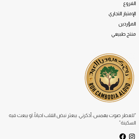
الفروع
الإمتياز التجاري
الموّردين
منتج طبيعي
“للعطر صوت يهمس، أذكرني. يبعثر نبض القلب احياناً، او يبعث فيه
السكينة”
F
I