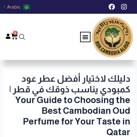
خطي
Post
F
I
Arabic
▼
لى
navigation
a
n
c
s
لمحتوى
e
t
b
a
0
Menu
Cart
o
g
o
r
k
a
m
دليلك لاختيار أفضل عطر عود
كمبودي يناسب ذوقك في قطر |
Your Guide to Choosing the
Best Cambodian Oud
Perfume for Your Taste in
Qatar