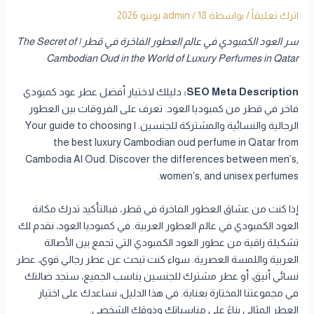
اترك تعليقاً
/ بواسطة
18 يونيو 2026
/
admin
سر العود الكمبودي في عالم العطور الفاخرة في قطر | The Secret of
Cambodian Oud in the World of Luxury Perfumes in Qatar
SEO Meta Description:
دليلك لاختيار أفضل عطر عود كمبودي
فاخر في قطر من كمبوديا العود. تعرف على الفروقات بين العطور
الرجالية والنسائية والمشتركة للجنسين. | Your guide to choosing
the best luxury Cambodian oud perfume in Qatar from
Cambodia Al Oud. Discover the differences between men’s,
women’s, and unisex perfumes.
إذا كنت من عشاق العطور الفاخرة في قطر، فبالتأكيد تدرك مكانة
العود الكمبودي في عالم العطور العربية. في كمبوديا العود، نقدم لك
تشكيلة راقية من عطور العود الكمبودي التي تجمع بين الأصالة
العربية واللمسة العصرية. سواء كنت تبحث عن عطر رجالي قوي، عطر
نسائي أنيق، أو عطر مشترك للجنسين يناسب الجميع، ستجد ضالتك
في مجموعتنا المختارة بعناية. في هذا الدليل، نساعدك على اختيار
العطر المثالي بناءً على مناسباتك وذوقك الشخصي.