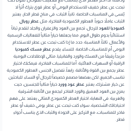
ودافئة، لذا اختر العطر الذي يتناسب مع تفضيلك للفوحان، سواء كنت
تبحث عن عطر خفيف للاستخدام اليومي أو عطر قوي يترك أثراً لا
يُنسى في المناسبات الخاصة. ثانياً، الثبات: في مناخ قطر الحار، يعتبر
الثبات عاملاً حيوياً. العطور الكمبودية الفاخرة، مثل
عطر رويال
كمبوديا للعود
للرجال، تجمع بين العود والزعفران والجلد لتقدم ثباتاً
استثنائياً يدوم طوال اليوم، مما يجعلها خياراً مثالياً للفعاليات الرسمية
والأعمال. ثالثاً، المناسبة: حدد ما إذا كنت تبحث عن عطر للاستخدام
اليومي أم للمناسبات الخاصة. للنساء، يقدم
عطر مسك كمبوديا
مزيجاً رقيقاً من المسك والورد والفانيليا، مثالي للإطلالات اليومية
الراقية أو السهرات العائلية. أما للمناسبات الفاخرة، فيمكنك اختيار
عطر يجمع بين القوة والأناقة. رابعاً، تفضيل الجنس: العطور الكمبودية
تناسب الجميع، لكن بعضها مصمم خصيصاً للرجال أو النساء. للباحثين
عن خيار مشترك، يعتبر
عطر عود وورد
خياراً مثالياً للجنسين، حيث
يمزج بين العود العميق والورد الفاخر ليجمع بين الأناقة الشرقية
والغربية. في النهاية، اختيار العطر الكمبودي المثالي يعتمد على فهم
احتياجاتك الشخصية، سواء كنت تبحث عن عطر يومي خفيف أو عطر
فاخر للمناسبات، مع التركيز على الجودة والثبات الذي يناسب أجواء
قطر.