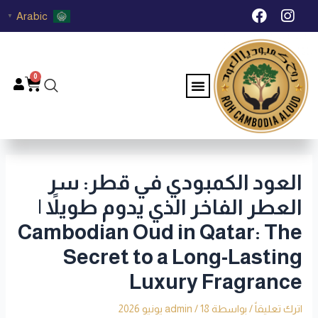
خطي
Post
F
I
Arabic
▼
لى
navigation
a
n
c
s
لمحتوى
e
t
b
a
0
Menu
Cart
o
g
o
r
k
a
m
العود الكمبودي في قطر: سر
العطر الفاخر الذي يدوم طويلاً |
Cambodian Oud in Qatar: The
Secret to a Long-Lasting
Luxury Fragrance
اترك تعليقاً
/ بواسطة
18 يونيو 2026
/
admin