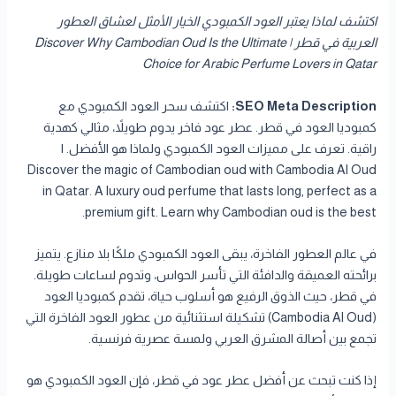
اكتشف لماذا يعتبر العود الكمبودي الخيار الأمثل لعشاق العطور
العربية في قطر | Discover Why Cambodian Oud Is the Ultimate
Choice for Arabic Perfume Lovers in Qatar
SEO Meta Description:
اكتشف سحر العود الكمبودي مع
كمبوديا العود في قطر. عطر عود فاخر يدوم طويلاً، مثالي كهدية
راقية. تعرف على مميزات العود الكمبودي ولماذا هو الأفضل. |
Discover the magic of Cambodian oud with Cambodia Al Oud
in Qatar. A luxury oud perfume that lasts long, perfect as a
premium gift. Learn why Cambodian oud is the best.
في عالم العطور الفاخرة، يبقى العود الكمبودي ملكًا بلا منازع. يتميز
برائحته العميقة والدافئة التي تأسر الحواس، وتدوم لساعات طويلة.
في قطر، حيث الذوق الرفيع هو أسلوب حياة، تقدم كمبوديا العود
(Cambodia Al Oud) تشكيلة استثنائية من عطور العود الفاخرة التي
تجمع بين أصالة المشرق العربي ولمسة عصرية فرنسية.
إذا كنت تبحث عن أفضل عطر عود في قطر، فإن العود الكمبودي هو