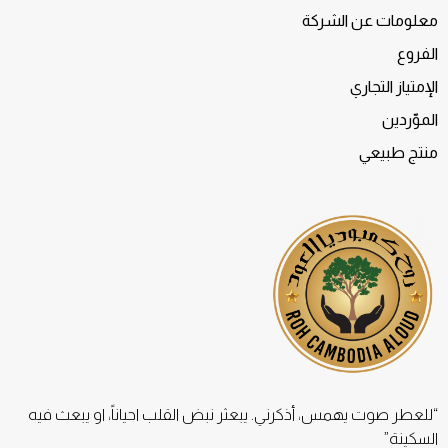
معلومات عن الشركة
الفروع
الإمتياز التجاري
الموّردين
منتج طبيعي
“للعطر صوت يهمس، أذكرني. يبعثر نبض القلب احياناً، او يبعث فيه
السكينة”