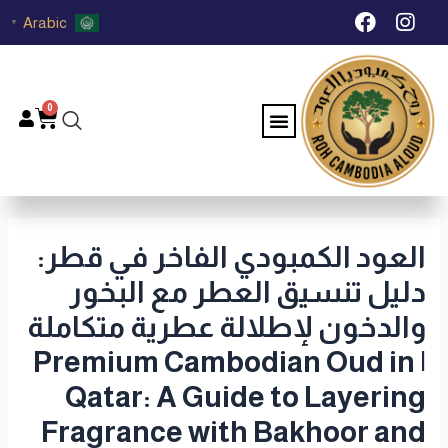
خطي
Post
F
I
Arabic
▼
لى
navigation
a
n
c
s
لمحتوى
e
t
b
a
0
Menu
Cart
o
g
o
r
k
a
m
العود الكمبودي الفاخر في قطر:
دليل تنسيق العطر مع البخور
والدخون لإطلالة عطرية متكاملة
| Premium Cambodian Oud in
Qatar: A Guide to Layering
Fragrance with Bakhoor and