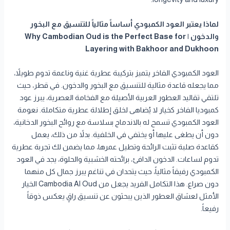
لماذا يعتبر العود الكمبودي أساساً مثالياً للتنسيق مع البخور
والدخون | Why Cambodian Oud is the Perfect Base for
Layering with Bakhoor and Dukhoon
العود الكمبودي الفاخر يتميز بتركيبة عطرية غنية وناعمة تدوم طويلاً،
مما يجعله قاعدة مثالية للتنسيق مع البخور والدخون. في قطر، حيث
تلتقي تقاليد العطور العربية الأصيلة مع الفخامة العصرية، يبرز عود
كمبوديا الفاخر كخيار لا يُضاهى لخلق إطلالة عطرية متكاملة. نعومة
العود الكمبودي تسمح له بالاندماج بسلاسة مع روائح البخور الدخانية،
دون أن يطغى عليها أو يختفي في الخلفية. بدلاً من ذلك، يعمل
كقاعدة صلبة تثبت الرائحة وتطيل عمرها، مما يضمن لك تجربة عطرية
تدوم لساعات. الدخون الدافئ، برائحته الخشبية والحلوة، يجد في العود
الكمبودي رفيقاً مثالياً، حيث يتحدان في تناغم يبرز جمال كل منهما
دون صراع. هذا التكامل الفريد يجعل من Cambodia Al Oud الخيار
الأمثل لعشاق العطور الذين يبحثون عن تنسيق راقٍ يعكس ذوقاً
رفيعاً.