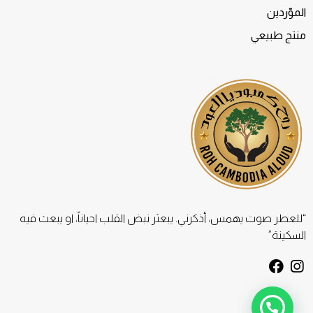
الموّردين
منتج طبيعي
“للعطر صوت يهمس، أذكرني. يبعثر نبض القلب احياناً، او يبعث فيه
السكينة”
F
I
a
n
c
s
e
t