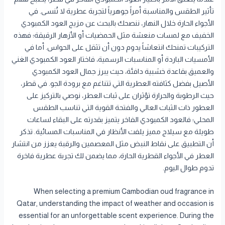
تأثير الطقس والمناسبة أمراً جوهرياً لتجربة عطرية لا تُنسى. في
الأجواء الحارة خلال النهار، ننصحك بالبحث عن مزيج العود الكمبودي
الخفيف مع لمسات منعشة مثل الحمضيات أو الأزهار الرقيقة؛ فهذه
التركيبات تمنحك انتعاشاً يدوم دون أن تثقل على الحواس. أما في
الأمسيات الباردة أو المناسبات الرسمية، فاختار العود الكمبودي الغني
والعميق بقاعدة خشبية دافئة، حيث يبرز جمال العود الكمبودي
الأصيل بفضل كثافته العطرية التي تتناغم مع برودة الجو. في قطر،
حيث الرطوبة والحرارة تؤثران على ثبات العطر، نوصي بالتركيز على
العطور ذات الثبات العالي والفتحة القوية التي تناسب الطقس
المحلي؛ فالعود الكمبودي الفاخر يتميز بقدرته على البقاء لساعات
طويلة مع سيلاج مميز يلفت الأنظار في المناسبات المسائية. تذكر
أن التطبيق على نقاط النبض مثل المعصمين والرقبة يعزز من انتشار
العطر في الأجواء القطرية الحارة، مما يضمن لك تجربة عطرية فاخرة
تدوم طوال اليوم.
When selecting a premium Cambodian oud fragrance in
Qatar, understanding the impact of weather and occasion is
essential for an unforgettable scent experience. During the