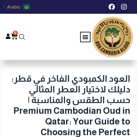
خطي
Post
F
I
Arabic
▼
لى
navigation
a
n
c
s
لمحتوى
e
t
b
a
0
Menu
Cart
o
g
o
r
k
a
m
العود الكمبودي الفاخر في قطر:
دليلك لاختيار العطر المثالي
حسب الطقس والمناسبة |
Premium Cambodian Oud in
Qatar: Your Guide to
Choosing the Perfect