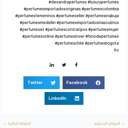
#dexandraperfumes #luxuryperfumes
#perfumesimportadosoriginais #perfumescolombia
#perfumesfemeninos #perfumeseller #perfumesinabuja
#perfumesmedellin #perfumesimportadosmasculinos
#perfumeset #perfumescontratipos #perfumesmujer
#perfumesonline #perfumeslover #hinodeperfumes
#perfumeschile #perfumesbogota
4o
Twitter
Facebook
LinkedIn
→
المقالة السابقة
المقالة التالية
←