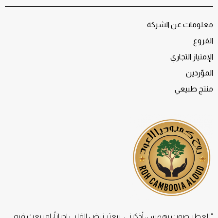
معلومات عن الشركة
الفروع
الإمتياز التجاري
الموّردين
منتج طبيعي
“للعطر صوت يهمس، أذكرني. يبعثر نبض القلب احياناً، او يبعث فيه