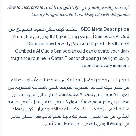
كيف تدمج العطر الفاخر في حياتك اليومية بأناقة | How to Incorporate
Luxury Fragrance into Your Daily Life with Elegance
SEO Meta Description:
اكتشف كيف يمكن للعود الكمبودي من
Cambodia Al Oud أن يرفع روتين عطورك اليومي في قطر. نصائح
لاختيار العطر الفاخر المناسب لكل لحظة. | Discover how
Cambodia Al Oud’s Cambodian oud can elevate your daily
fragrance routine in Qatar. Tips for choosing the right luxury
scent for every moment.
العطر ليس مجرد رائحة، بل هو انعكاس لشخصيتك وأسلوب حياتك.
في قطر، حيث التقاليد العطرية العريقة تلتقي بالفخامة العصرية، يبرز
العود الكمبودي من Cambodia Al Oud كخيار مثالي لمن يبحث عن
عطر عربي فاخر يدوم طويلاً. سواء كنت في اجتماع عمل، أو في جلسة
عائلية، أو في نزهة مسائية، يمكن للعود الكمبودي أن يكون رفيقك
المثالي. في هذا المقال، نقدم لك دليلاً عملياً لدمج هذا العطر الفاخر
في روتينك اليومي، لتحظى بتجربة عطرية لا تُنسى.