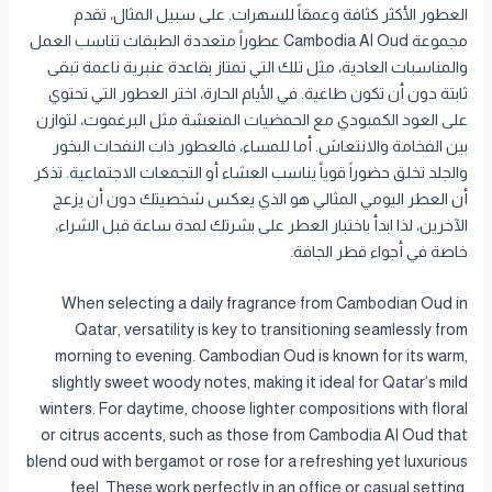
العطور الأكثر كثافة وعمقاً للسهرات. على سبيل المثال، تقدم
مجموعة Cambodia Al Oud عطوراً متعددة الطبقات تناسب العمل
والمناسبات العادية، مثل تلك التي تمتاز بقاعدة عنبرية ناعمة تبقى
ثابتة دون أن تكون طاغية. في الأيام الحارة، اختر العطور التي تحتوي
على العود الكمبودي مع الحمضيات المنعشة مثل البرغموت، لتوازن
بين الفخامة والانتعاش. أما للمساء، فالعطور ذات النفحات البخور
والجلد تخلق حضوراً قوياً يناسب العشاء أو التجمعات الاجتماعية. تذكر
أن العطر اليومي المثالي هو الذي يعكس شخصيتك دون أن يزعج
الآخرين، لذا ابدأ باختبار العطر على بشرتك لمدة ساعة قبل الشراء،
خاصة في أجواء قطر الجافة.
When selecting a daily fragrance from Cambodian Oud in
Qatar, versatility is key to transitioning seamlessly from
morning to evening. Cambodian Oud is known for its warm,
slightly sweet woody notes, making it ideal for Qatar’s mild
winters. For daytime, choose lighter compositions with floral
or citrus accents, such as those from Cambodia Al Oud that
blend oud with bergamot or rose for a refreshing yet luxurious
feel. These work perfectly in an office or casual setting,