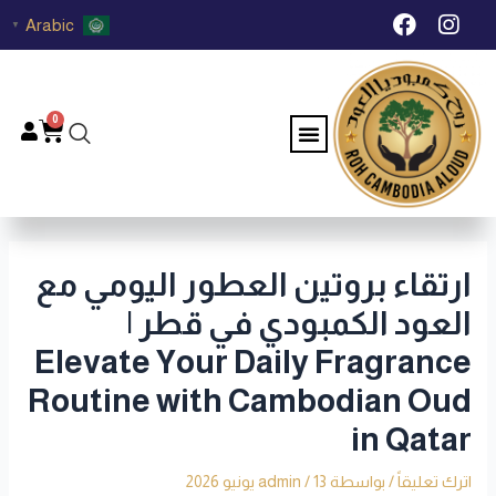
خطي
Post
F
I
Arabic
▼
لى
navigation
a
n
c
s
لمحتوى
e
t
b
a
0
Menu
Cart
o
g
o
r
k
a
m
ارتقاء بروتين العطور اليومي مع
العود الكمبودي في قطر |
Elevate Your Daily Fragrance
Routine with Cambodian Oud
in Qatar
اترك تعليقاً
/ بواسطة
13 يونيو 2026
/
admin