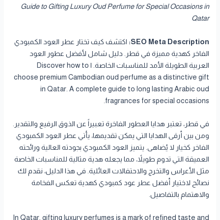
Guide to Gifting Luxury Oud Perfume for Special Occasions in
Qatar
SEO Meta Description:
اكتشف كيف تختار عطر العود الكمبودي
الفاخر كهدية مميزة في قطر. دليل شامل لأفضل عطور العود
العربية الطويلة الأمد للمناسبات الخاصة. | Discover how to
choose premium Cambodian oud perfume as a distinctive gift
in Qatar. A complete guide to long lasting Arabic oud
fragrances for special occasions.
في قطر، تعتبر هدايا العطور الفاخرة تعبيراً عن الذوق الرفيع والتقدير.
ومن بين أرقى الهدايا التي يمكن تقديمها، يأتي عطر العود الكمبودي
الفاخر كخيار لا يُضاهى. يتميز العود الكمبودي بجودته العالية ورائحته
العميقة التي تدوم طويلاً، مما يجعله هدية مثالية للمناسبات الخاصة
مثل الأعراس والتخرج والاحتفالات العائلية. في هذا الدليل، نقدم لك
نصائح لاختيار أفضل عطر عود كمبودي كهدية تعكس الفخامة
والاهتمام بالتفاصيل.
In Qatar, gifting luxury perfumes is a mark of refined taste and