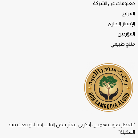
معلومات عن الشركة
الفروع
الإمتياز التجاري
الموّردين
منتج طبيعي
“للعطر صوت يهمس، أذكرني. يبعثر نبض القلب احياناً، او يبعث فيه
السكينة”