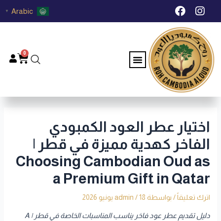
خطي
Post
F
I
Arabic
▼
لى
navigation
a
n
c
s
لمحتوى
e
t
b
a
0
Menu
Cart
o
g
o
r
k
a
m
اختيار عطر العود الكمبودي
الفاخر كهدية مميزة في قطر |
Choosing Cambodian Oud as
a Premium Gift in Qatar
اترك تعليقاً
/ بواسطة
18 يونيو 2026
/
admin
دليل تقديم عطر عود فاخر يناسب المناسبات الخاصة في قطر | A