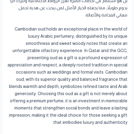
بل هو استثمار في لحظات مميزة تعزز الروابط الاجتماعية وتترك أثراً
يدوم طويلاً، مما يجعله الخيار الأمثل لمن يبحث عن هدية تحمل
معاني الفخامة والأصالة.
Cambodian oud holds an exceptional place in the world of
luxury Arabic perfumery, distinguished by its unique
smoothness and sweet woody notes that create an
unforgettable olfactory experience. In Qatar and the GCC,
presenting oud as a gift is a profound expression of
appreciation and respect, a deeply rooted tradition in special
occasions such as weddings and formal visits. Cambodian
oud, with its superior quality and balanced fragrance that
blends warmth and depth, symbolizes refined taste and Arab
generosity. Choosing this oud as a gift is not merely about
offering a premium perfume; it is an investment in memorable
moments that strengthen social bonds and leave a lasting
impression, making it the ideal choice for those seeking a gift
that embodies luxury and authenticity.