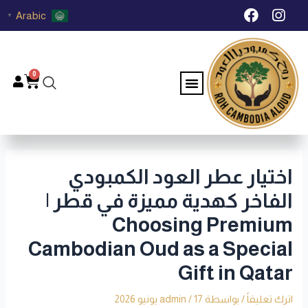
خطي
Post
F
I
Arabic
▼
لى
navigation
a
n
c
s
لمحتوى
e
t
b
a
0
Menu
Cart
o
g
o
r
k
a
m
اختيار عطر العود الكمبودي
الفاخر كهدية مميزة في قطر |
Choosing Premium
Cambodian Oud as a Special
Gift in Qatar
اترك تعليقاً
/ بواسطة
17 يونيو 2026
/
admin