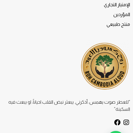
الإمتياز التجاري
الموّردين
منتج طبيعي
“للعطر صوت يهمس، أذكرني. يبعثر نبض القلب احياناً، او يبعث فيه
السكينة”
F
I
a
n