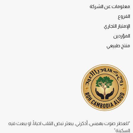
معلومات عن الشركة
الفروع
الإمتياز التجاري
الموّردين
منتج طبيعي
“للعطر صوت يهمس، أذكرني. يبعثر نبض القلب احياناً، او يبعث فيه
السكينة”