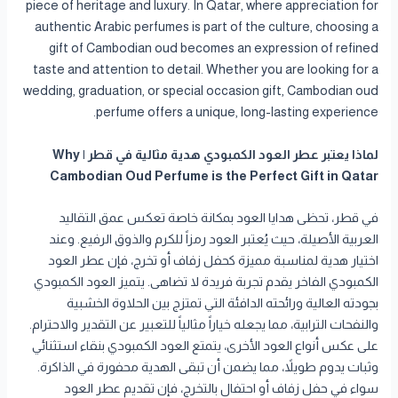
piece of heritage and luxury. In Qatar, where appreciation for
authentic Arabic perfumes is part of the culture, choosing a
gift of Cambodian oud becomes an expression of refined
taste and attention to detail. Whether you are looking for a
wedding, graduation, or special occasion gift, Cambodian oud
perfume offers a unique, long-lasting experience.
لماذا يعتبر عطر العود الكمبودي هدية مثالية في قطر | Why
Cambodian Oud Perfume is the Perfect Gift in Qatar
في قطر، تحظى هدايا العود بمكانة خاصة تعكس عمق التقاليد
العربية الأصيلة، حيث يُعتبر العود رمزاً للكرم والذوق الرفيع. وعند
اختيار هدية لمناسبة مميزة كحفل زفاف أو تخرج، فإن عطر العود
الكمبودي الفاخر يقدم تجربة فريدة لا تضاهى. يتميز العود الكمبودي
بجودته العالية ورائحته الدافئة التي تمتزج بين الحلاوة الخشبية
والنفحات الترابية، مما يجعله خياراً مثالياً للتعبير عن التقدير والاحترام.
على عكس أنواع العود الأخرى، يتمتع العود الكمبودي بنقاء استثنائي
وثبات يدوم طويلاً، مما يضمن أن تبقى الهدية محفورة في الذاكرة.
سواء في حفل زفاف أو احتفال بالتخرج، فإن تقديم عطر العود