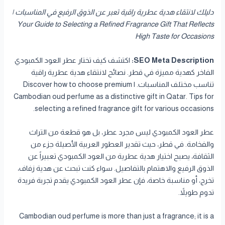
دليلك لانتقاء هدية عطرية راقية تعبر عن الذوق الرفيع في المناسبات |
Your Guide to Selecting a Refined Fragrance Gift That Reflects
High Taste for Occasions
SEO Meta Description:
اكتشف كيف تختار عطر العود الكمبودي
الفاخر كهدية مميزة في قطر. نصائح لانتقاء هدية عطرية راقية
تناسب مختلف المناسبات. | Discover how to choose premium
Cambodian oud perfume as a distinctive gift in Qatar. Tips for
selecting a refined fragrance gift for various occasions.
عطر العود الكمبودي ليس مجرد عطر، بل هو قطعة من التراث
والفخامة. في قطر، حيث تقدير العطور العربية الأصيلة جزء من
الثقافة، يصبح اختيار هدية عطرية من العود الكمبودي تعبيراً عن
الذوق الرفيع والاهتمام بالتفاصيل. سواء كنت تبحث عن هدية زفاف،
تخرج، أو مناسبة خاصة، فإن عطر العود الكمبودي يقدم تجربة فريدة
تدوم طويلاً.
Cambodian oud perfume is more than just a fragrance; it is a