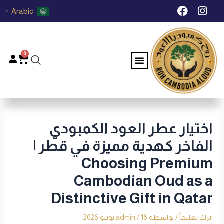
خطي
Post
F
I
Arabic
▼
لى
navigation
a
n
c
s
لمحتوى
e
t
b
a
0
Menu
Cart
o
g
o
r
k
a
m
اختيار عطر العود الكمبودي
الفاخر كهدية مميزة في قطر |
Choosing Premium
Cambodian Oud as a
Distinctive Gift in Qatar
اترك تعليقاً
/ بواسطة
16 يونيو 2026
/
admin