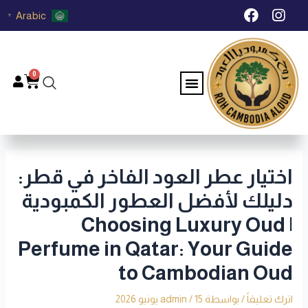
خطي
Post
F
I
Arabic
▼
لى
navigation
a
n
c
s
لمحتوى
e
t
b
a
0
Menu
Cart
o
g
o
r
k
a
m
اختيار عطر العود الفاخر في قطر:
دليلك لأفضل العطور الكمبودية
| Choosing Luxury Oud
Perfume in Qatar: Your Guide
to Cambodian Oud
اترك تعليقاً
/ بواسطة
15 يونيو 2026
/
admin