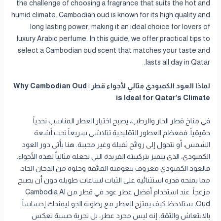
the challenge of choosing a fragrance that suits the hot and
humid climate. Cambodian oud is known for its high quality and
long lasting power, making it an ideal choice for lovers of
luxury Arabic perfume. In this guide, we offer practical tips to
select a Cambodian oud scent that matches your taste and
lasts all day in Qatar.
لماذا العود الكمبودي مثالي لأجواء قطر | Why Cambodian Oud
is Ideal for Qatar’s Climate
في مناخ قطر الحار والرطب، يصبح اختيار العطر المناسب تحدياً
حقيقياً. فمعظم العطور التقليدية تتلاشى سريعاً تحت أشعة
الشمس، أو تتحول إلى روائح ثقيلة وغير محببة. هنا يأتي دور العود
الكمبودي، الذي يتميز بتركيبته الفريدة التي تجعله مثالياً لهذه الأجواء.
فالعود الكمبودي معروف بنعومته الفائقة وخلوه من الدخان الحاد،
مما يمنحه قدرة استثنائية على الثبات لساعات طويلة دون أن يصبح
مزعجاً. عند استخدام أفضل عطر عود في قطر من Cambodia Al
Oud، ستلاحظ كيف يمتزج العطر مع رطوبة الجو ليمنحك إحساساً
بالانتعاش والثقة. إنه ليس مجرد عطر، بل تجربة حسية تعكس