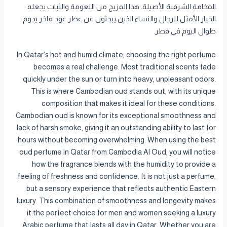
الفخامة الشرقية الأصيلة. هذا المزيج من النعومة والثبات يجعله
الخيار الأمثل للرجال والنساء الذين يبحثون عن عطر عود فاخر يدوم
طوال اليوم في قطر.
In Qatar’s hot and humid climate, choosing the right perfume
becomes a real challenge. Most traditional scents fade
quickly under the sun or turn into heavy, unpleasant odors.
This is where Cambodian oud stands out, with its unique
composition that makes it ideal for these conditions.
Cambodian oud is known for its exceptional smoothness and
lack of harsh smoke, giving it an outstanding ability to last for
hours without becoming overwhelming. When using the best
oud perfume in Qatar from Cambodia Al Oud, you will notice
how the fragrance blends with the humidity to provide a
feeling of freshness and confidence. It is not just a perfume,
but a sensory experience that reflects authentic Eastern
luxury. This combination of smoothness and longevity makes
it the perfect choice for men and women seeking a luxury
Arabic perfume that lasts all day in Qatar. Whether you are