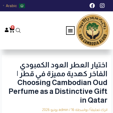
خطي
Post
F
I
Arabic
▼
لى
navigation
a
n
c
s
لمحتوى
e
t
b
a
0
Menu
Cart
o
g
o
r
k
a
m
اختيار العطر العود الكمبودي
الفاخر كهدية مميزة في قطر |
Choosing Cambodian Oud
Perfume as a Distinctive Gift
in Qatar
اترك تعليقاً
/ بواسطة
16 يونيو 2026
/
admin