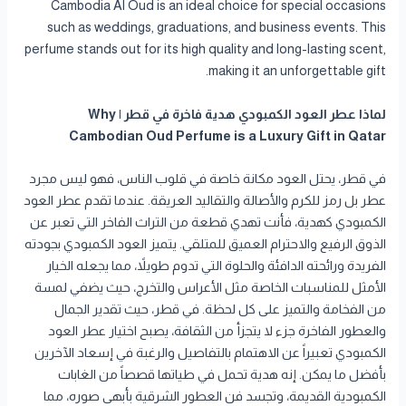
Cambodia Al Oud is an ideal choice for special occasions
such as weddings, graduations, and business events. This
perfume stands out for its high quality and long-lasting scent,
making it an unforgettable gift.
لماذا عطر العود الكمبودي هدية فاخرة في قطر | Why
Cambodian Oud Perfume is a Luxury Gift in Qatar
في قطر، يحتل العود مكانة خاصة في قلوب الناس، فهو ليس مجرد
عطر بل رمز للكرم والأصالة والتقاليد العريقة. عندما تقدم عطر العود
الكمبودي كهدية، فأنت تهدي قطعة من التراث الفاخر التي تعبر عن
الذوق الرفيع والاحترام العميق للمتلقي. يتميز العود الكمبودي بجودته
الفريدة ورائحته الدافئة والحلوة التي تدوم طويلاً، مما يجعله الخيار
الأمثل للمناسبات الخاصة مثل الأعراس والتخرج، حيث يضفي لمسة
من الفخامة والتميز على كل لحظة. في قطر، حيث تقدير الجمال
والعطور الفاخرة جزء لا يتجزأ من الثقافة، يصبح اختيار عطر العود
الكمبودي تعبيراً عن الاهتمام بالتفاصيل والرغبة في إسعاد الآخرين
بأفضل ما يمكن. إنه هدية تحمل في طياتها قصصاً من الغابات
الكمبودية القديمة، وتجسد فن العطور الشرقية بأبهى صوره، مما