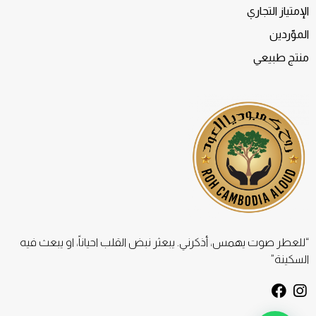
الإمتياز التجاري
الموّردين
منتج طبيعي
“للعطر صوت يهمس، أذكرني. يبعثر نبض القلب احياناً، او يبعث فيه
السكينة”
F
I
a
n