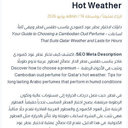
Hot Weather
اترك تعليقاً
/ بواسطة
14 يونيو 2026
/
admin
دليلك لاختيار عطر عود كمبودي يناسب طقس قطر ويبقى ثابتاً
لساعات – Your Guide to Choosing a Cambodian Oud Perfume
That Suits Qatar Weather and Lasts for Hours
SEO Meta Description:
اكتشف كيف تختار عطر عود كمبودي
فاخر يناسب طقس قطر الحار. نصائح لعطور عربية تدوم طويلاً
وتثبت في الأجواء الرطبة. – Discover how to choose a premium
Cambodian oud perfume for Qatar’s hot weather. Tips for
long lasting Arabic perfumes that perform in humid conditions.
في قطر، حيث تصل درجات الحرارة إلى مستويات عالية وتكون
الرطوبة مرتفعة، يصبح اختيار العطر المناسب تحدياً حقيقياً. العطور
الزيتية مثل العود الكمبودي والعطور العربية الفاخرة تقدم حلاً مثالياً،
فهي تثبت على البشرة لساعات طويلة ولا تتأثر بالحرارة مثل العطور
الكحولية. في هذا الدليل، نقدم لك نصائح عملية لاختيار عطر عود