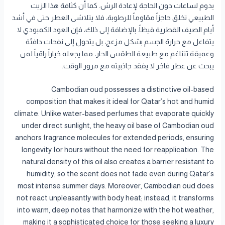
يدوم لساعات دون الحاجة لإعادة الرش. كما أن كثافة هذا الزيت
الطبيعي تخلق حاجزاً مقاوماً للرطوبة، فلا يتلاشى العطر حتى في أشد
أيام الصيف القطرية قيظاً. بالإضافة إلى ذلك، فإن العود الكمبودي لا
يتفاعل مع حرارة الجسم بشكل مزعج، بل يتحول إلى نفحات دافئة
وعميقة تتناغم مع طبيعة الطقس الحار، مما يجعله خياراً راقياً لمن
يبحث عن عطر فاخر لا يفقد جاذبيته مع مرور الوقت.
Cambodian oud possesses a distinctive oil-based
composition that makes it ideal for Qatar’s hot and humid
climate. Unlike water-based perfumes that evaporate quickly
under direct sunlight, the heavy oil base of Cambodian oud
anchors fragrance molecules for extended periods, ensuring
longevity for hours without the need for reapplication. The
natural density of this oil also creates a barrier resistant to
humidity, so the scent does not fade even during Qatar’s
most intense summer days. Moreover, Cambodian oud does
not react unpleasantly with body heat; instead, it transforms
into warm, deep notes that harmonize with the hot weather,
making it a sophisticated choice for those seeking a luxury