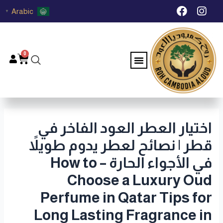
خطي
Post
F
I
Arabic
▼
لى
navigation
a
n
c
s
لمحتوى
e
t
b
a
0
Menu
Cart
o
g
o
r
k
a
m
اختيار العطر العود الفاخر في
قطر | نصائح لعطر يدوم طويلاً
في الأجواء الحارة – How to
Choose a Luxury Oud
Perfume in Qatar Tips for
Long Lasting Fragrance in