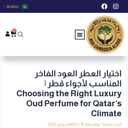
خطي
Post
F
I
Arabic
▼
لى
navigation
a
n
c
s
لمحتوى
e
t
b
a
0
Menu
Cart
o
g
o
r
k
a
m
اختيار العطر العود الفاخر
المناسب لأجواء قطر |
Choosing the Right Luxury
Oud Perfume for Qatar’s
Climate
اترك تعليقاً
/ بواسطة
16 يونيو 2026
/
admin