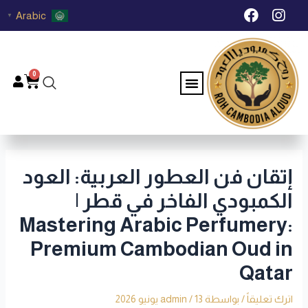
خطي
Post
F
I
Arabic
▼
لى
navigation
a
n
c
s
لمحتوى
e
t
b
a
0
Menu
Cart
o
g
o
r
k
a
m
إتقان فن العطور العربية: العود
الكمبودي الفاخر في قطر |
Mastering Arabic Perfumery:
Premium Cambodian Oud in
Qatar
اترك تعليقاً
/ بواسطة
13 يونيو 2026
/
admin