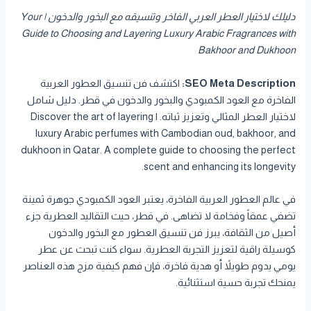
دليلك لاختيار العطر العربي الفاخر وتنسيقه مع البخور والدخون | Your
Guide to Choosing and Layering Luxury Arabic Fragrances with
Bakhoor and Dukhoon
SEO Meta Description:
اكتشف فن تنسيق العطور العربية
الفاخرة مع العود الكمبودي والبخور والدخون في قطر. دليل شامل
لاختيار العطر المثالي وتعزيز ثباته. | Discover the art of layering
luxury Arabic perfumes with Cambodian oud, bakhoor, and
dukhoon in Qatar. A complete guide to choosing the perfect
scent and enhancing its longevity.
في عالم العطور العربية الفاخرة، يعتبر العود الكمبودي جوهرة ثمينة
تضفي عمقاً وفخامة لا تضاهى. في قطر، حيث التقاليد العطرية جزء
أصيل من الثقافة، يبرز فن تنسيق العطور مع البخور والدخون
كوسيلة راقية لتعزيز التجربة العطرية. سواء كنت تبحث عن عطر
يومي يدوم طويلاً أو هدية فاخرة، فإن فهم كيفية مزج هذه العناصر
يمنحك تجربة حسية استثنائية.