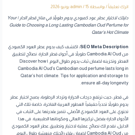
اترك تعليقاً
/ بواسطة
15 يونيو 2026
/
admin
دليلك لاختيار عطر عود كمبودي يدوم طويلاً في مناخ قطر الحار | Your
Guide to Choosing a Long Lasting Cambodian Oud Perfume for
Qatar’s Hot Climate
SEO Meta Description:
اكتشف كيف يدوم عطر العود الكمبودي
من Cambodia Al Oud طويلاً في أجواء قطر الحارة. نصائح لتطبيق
العطر وتخزينه لضمان ثبات يدوم طوال اليوم. | Discover how
Cambodia Al Oud’s Cambodian oud perfume lasts long in
Qatar’s hot climate. Tips for application and storage to
ensure all-day longevity.
في قطر، حيث ترتفع درجات الحرارة وتزداد الرطوبة، يصبح اختيار عطر
يدوم طويلاً تحدياً حقيقياً. العطور العربية الفاخرة، خاصة تلك التي
تحتوي على العود الكمبودي الأصلي، تتميز بقدرتها على الثبات في
الأجواء الحارة بفضل تركيزها العالي ومكوناتها الطبيعية. في هذا
الدليل، نقدم لك نصائح عملية لاختيار وتطبيق عطر العود الكمبودي
من Cambodia Al Oud لضمان بقاء رائحتك منعشة طوال اليوم،