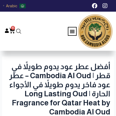
خطي
Post
F
I
Arabic
▼
لى
navigation
a
n
c
s
لمحتوى
e
t
b
a
0
Menu
Cart
o
g
o
r
k
a
m
أفضل عطر عود يدوم طويلاً في
قطر | Cambodia Al Oud – عطر
عود فاخر يدوم طويلاً في الأجواء
الحارة | Long Lasting Oud
Fragrance for Qatar Heat by
Cambodia Al Oud