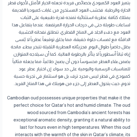
يتميز العود الكمبودي بخصائص فريدة تجعله الخيار الأمثل لأجواء قطر
الحارة والرطبة. فخشب العود المستخرج من غابات كمبوديا القديمة
يمتلك كثافة عطرية استثنائية تمنحه قدرة طبيعية على الثبات
لساعات طويلة حتى في درجات الحرارة المرتفعة. عندما يتفاعل هذا
العود مع دفء الجلد في المناخ القطري، تنطلق نفحاته الخشبية
الدافئة مع لمسات حلوة خفيفة، مما يخلق توقيعاً عطرياً لا يُنسى
يظل حاضراً طوال اليوم. فجزيئاته العطرية الثقيلة تتبخر ببطء، مانحة
إياه ثباتاً أسطورياً لا يتأثر بالرطوبة العالية. كما أن سيلاجه المتوازن
يضمن بقاء العطر محسوساً دون أن يصبح طاغياً، مما يجعله مثالياً
للمناسبات الرسمية واليومية على حد سواء. إن اختيار عطر عود
كمبودي في قطر ليس مجرد ترف، بل هو استثمار في تجربة حسية
تدوم، حيث يتحول العطر إلى جزء من هويتك في هذا المناخ الفريد.
Cambodian oud possesses unique properties that make it the
perfect choice for Qatar’s hot and humid climate. The oud
wood sourced from Cambodia’s ancient forests has
exceptional aromatic density, granting it a natural ability to
last for hours even in high temperatures. When this oud
interacts with the warmth of the skin in Qatar’s climate, its