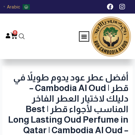
خطي
Post
F
I
Arabic
▼
لى
navigation
a
n
c
s
لمحتوى
e
t
b
a
0
Menu
Cart
o
g
o
r
k
a
m
أفضل عطر عود يدوم طويلاً في
قطر | Cambodia Al Oud –
دليلك لاختيار العطر الفاخر
المناسب لأجواء قطر | Best
Long Lasting Oud Perfume in
Qatar | Cambodia Al Oud –