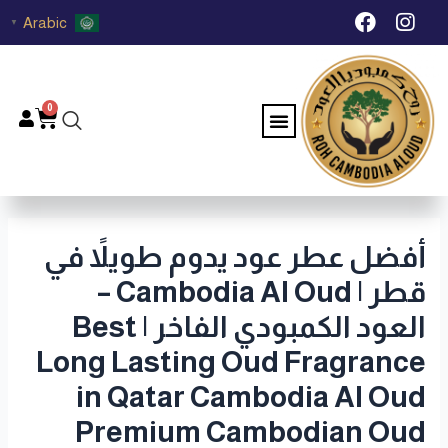
خطي
Post
F
I
Arabic
▼
لى
navigation
a
n
c
s
لمحتوى
e
t
b
a
0
Menu
Cart
o
g
o
r
k
a
m
أفضل عطر عود يدوم طويلاً في
قطر | Cambodia Al Oud –
العود الكمبودي الفاخر | Best
Long Lasting Oud Fragrance
in Qatar Cambodia Al Oud
Premium Cambodian Oud