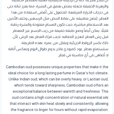
أن يتبخر بسرعة. كما أن تركيبته الكيميائية الغنية بالعناصر الخشبية
والزهرية الخفيفة تجعله يمتص بعمق في البشرة، مما يعزز ثباته حتى
في درجات الحرارة المرتفعة. للحصول على أقصى استفادة من هذا
العطر، يُنصح بتطبيقه على نقاط النبض مثل الرسغين وخلف الأذنين
بعد الاستحمام مباشرة، حيث تكون المسام مفتوحة والبشرة رطبة
قليلاً. يمكن أيضاً وضع طبقة خفيفة من زيت الجسم غير المعطر
قبل رش العطر لتعزيز التصاقه. تجنب فرك العطر بعد الرش، لأن
ذلك يكسر الروابط الجزيئية ويقلل من عمره. بهذه الطريقة،
ستستمتع بعطر عود كمبودي فاخر يدوم طوال اليوم ويعكس أناقة
لا تُضاهى في أي مناسبة في قطر.
Cambodian oud possesses unique properties that make it the
ideal choice for a long lasting perfume in Qatar’s hot climate.
Unlike Indian oud, which can be overly heavy, or Laotian oud,
which tends toward sharpness, Cambodian oud offers an
exceptional balance between warmth and freshness. This
oud contains a high concentration of natural essential oils
that interact with skin heat slowly and consistently, allowing
the fragrance to linger for hours without rapid evaporation.