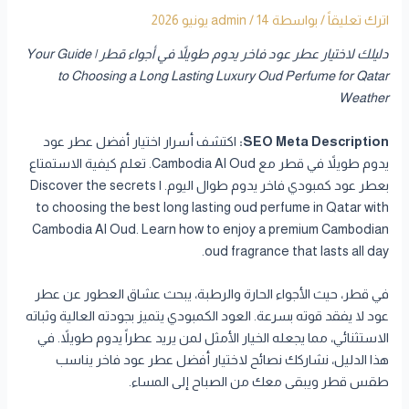
اترك تعليقاً
/ بواسطة
14 يونيو 2026
/
admin
دليلك لاختيار عطر عود فاخر يدوم طويلاً في أجواء قطر | Your Guide
to Choosing a Long Lasting Luxury Oud Perfume for Qatar
Weather
SEO Meta Description:
اكتشف أسرار اختيار أفضل عطر عود
يدوم طويلاً في قطر مع Cambodia Al Oud. تعلم كيفية الاستمتاع
بعطر عود كمبودي فاخر يدوم طوال اليوم. | Discover the secrets
to choosing the best long lasting oud perfume in Qatar with
Cambodia Al Oud. Learn how to enjoy a premium Cambodian
oud fragrance that lasts all day.
في قطر، حيث الأجواء الحارة والرطبة، يبحث عشاق العطور عن عطر
عود لا يفقد قوته بسرعة. العود الكمبودي يتميز بجودته العالية وثباته
الاستثنائي، مما يجعله الخيار الأمثل لمن يريد عطراً يدوم طويلاً. في
هذا الدليل، نشاركك نصائح لاختيار أفضل عطر عود فاخر يناسب
طقس قطر ويبقى معك من الصباح إلى المساء.