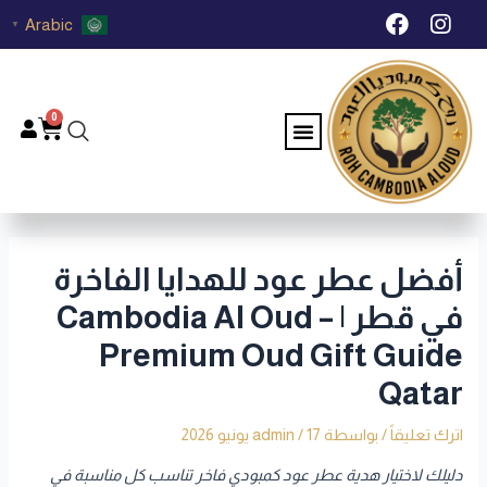
خطي
Post
F
I
Arabic
▼
لى
navigation
a
n
c
s
لمحتوى
e
t
b
a
0
Menu
Cart
o
g
o
r
k
a
m
أفضل عطر عود للهدايا الفاخرة
في قطر | Cambodia Al Oud –
Premium Oud Gift Guide
Qatar
اترك تعليقاً
/ بواسطة
17 يونيو 2026
/
admin
دليلك لاختيار هدية عطر عود كمبودي فاخر تناسب كل مناسبة في