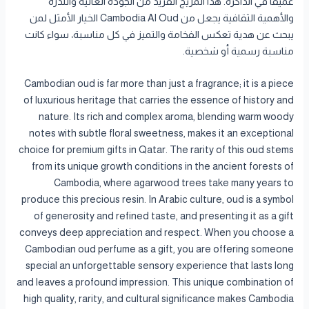
عميقاً في الذاكرة. هذا المزيج الفريد من الجودة العالية والندرة
والأهمية الثقافية يجعل من Cambodia Al Oud الخيار الأمثل لمن
يبحث عن هدية تعكس الفخامة والتميز في كل مناسبة، سواء كانت
مناسبة رسمية أو شخصية.
Cambodian oud is far more than just a fragrance; it is a piece
of luxurious heritage that carries the essence of history and
nature. Its rich and complex aroma, blending warm woody
notes with subtle floral sweetness, makes it an exceptional
choice for premium gifts in Qatar. The rarity of this oud stems
from its unique growth conditions in the ancient forests of
Cambodia, where agarwood trees take many years to
produce this precious resin. In Arabic culture, oud is a symbol
of generosity and refined taste, and presenting it as a gift
conveys deep appreciation and respect. When you choose a
Cambodian oud perfume as a gift, you are offering someone
special an unforgettable sensory experience that lasts long
and leaves a profound impression. This unique combination of
high quality, rarity, and cultural significance makes Cambodia