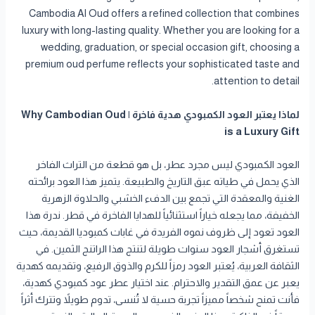
Cambodia Al Oud offers a refined collection that combines
luxury with long-lasting quality. Whether you are looking for a
wedding, graduation, or special occasion gift, choosing a
premium oud perfume reflects your sophisticated taste and
attention to detail.
لماذا يعتبر العود الكمبودي هدية فاخرة | Why Cambodian Oud
is a Luxury Gift
العود الكمبودي ليس مجرد عطر، بل هو قطعة من التراث الفاخر
الذي يحمل في طياته عبق التاريخ والطبيعة. يتميز هذا العود برائحته
الغنية والمعقدة التي تجمع بين الدفء الخشبي والحلاوة الزهرية
الخفيفة، مما يجعله خياراً استثنائياً للهدايا الفاخرة في قطر. ندرة هذا
العود تعود إلى ظروف نموه الفريدة في غابات كمبوديا القديمة، حيث
تستغرق أشجار العود سنوات طويلة لتنتج هذا الراتنج الثمين. في
الثقافة العربية، يُعتبر العود رمزاً للكرم والذوق الرفيع، وتقديمه كهدية
يعبر عن عمق التقدير والاحترام. عند اختيار عطر عود كمبودي كهدية،
فأنت تمنح شخصاً مميزاً تجربة حسية لا تُنسى، تدوم طويلاً وتترك أثراً