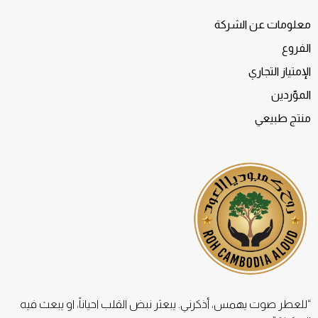
معلومات عن الشركة
الفروع
الإمتياز التجاري
الموّردين
منتج طبيعي
“للعطر صوت يهمس، أذكرني. يبعثر نبض القلب احياناً، او يبعث فيه