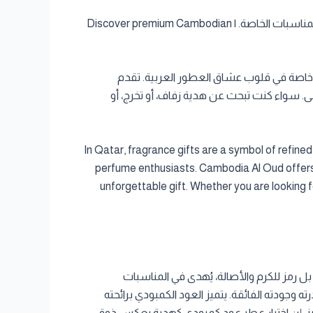
اكتشف هدايا العود الكمبودي الفاخرة في قطر مع Cambodia Al Oud. دليل هدايا عطرية راقية للمناسبات الخاصة. | Discover premium Cambodian
كانة خاصة في قلوب عشاق العطور العربية. تقدم
ا تُنسى. سواء كنت تبحث عن هدية زفاف، أو تخرج، أو
In Qatar, fragrance gifts are a symbol of refine
perfume enthusiasts. Cambodia Al Oud offers 
unforgettable gift. Whether you are looking 
بل رمز للكرم والأصالة، يُهدى في المناسبات
ه وجودته الفائقة. يتميز العود الكمبودي برائحته
تميز. إن اختيار عطر عود كمبودي كهدية يعكس ذوق