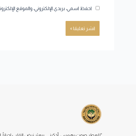
احفظ اسمي، بريدي الإلكتروني، والموقع الإلكترو
“للعطر صوت يهمس، أذكرني. يبعثر نبض القلب احياناً، ا