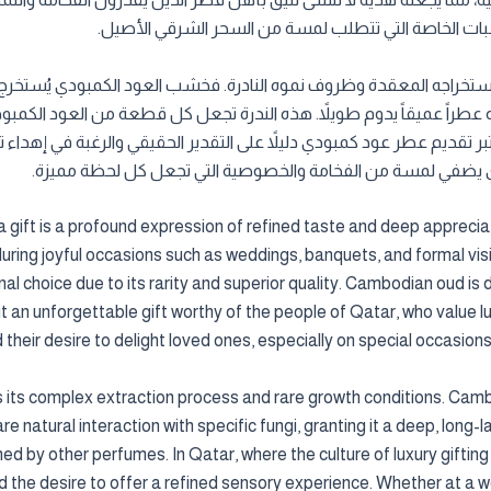
ات الخاصة التي تتطلب لمسة من السحر الشرقي الأصيل.
 استخراجه المعقدة وظروف نموه النادرة. فخشب العود الكمبودي يُستخر
عطراً عميقاً يدوم طويلاً. هذه الندرة تجعل كل قطعة من العود الكمبود
ُعتبر تقديم عطر عود كمبودي دليلاً على التقدير الحقيقي والرغبة في إهد
ودي يضفي لمسة من الفخامة والخصوصية التي تجعل كل لحظة مميزة.
gift is a profound expression of refined taste and deep appreciati
 during joyful occasions such as weddings, banquets, and formal vi
choice due to its rarity and superior quality. Cambodian oud is d
 an unforgettable gift worthy of the people of Qatar, who value 
d their desire to delight loved ones, especially on special occasion
s its complex extraction process and rare growth conditions. Cam
e natural interaction with specific fungi, granting it a deep, long-
 by other perfumes. In Qatar, where the culture of luxury giftin
the desire to offer a refined sensory experience. Whether at a we