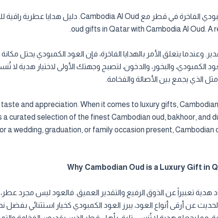
oud gifts in Qatar with Cambodia Al Oud. A re
لتقدير. وعندما يتعلق الأمر بالهدايا الفاخرة، فإن العود الكمبودي يحتل م
خر أنواع العود الكمبودي، والبخور، والدخون، لتصبح وجهتك الأولى لاختيار هدية ل
مثل الذي يجمع بين الأصالة والفخامة.
d taste and appreciation. When it comes to luxury gifts, Cambodian 
a curated selection of the finest Cambodian oud, bakhoor, and du
for a wedding, graduation, or family occasion present, Cambodian
 هدية تعبيراً عن الذوق الرفيع والتقدير العميق. فالعود ليس مجرد عطر، 
حديث عن أرقى أنواع العود، يبرز العود الكمبودي كخيار استثنائي بفضل ندرت
عية، مما يجعله هدية لا تُنسى تليق بأهل قطر الذين يقدرون الفخامة وال