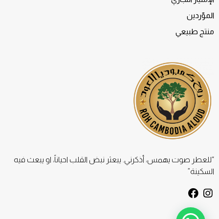
الموّردين
منتج طبيعي
“للعطر صوت يهمس، أذكرني. يبعثر نبض القلب احياناً، او يبعث فيه
السكينة”
F
I
a
n
c
s