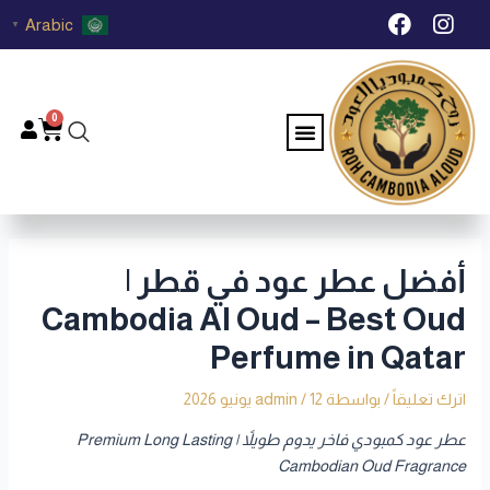
خطي
Post
F
I
Arabic
▼
لى
navigation
a
n
c
s
لمحتوى
e
t
b
a
0
Menu
Cart
o
g
o
r
k
a
m
أفضل عطر عود في قطر |
Cambodia Al Oud – Best Oud
Perfume in Qatar
اترك تعليقاً
/ بواسطة
12 يونيو 2026
/
admin
عطر عود كمبودي فاخر يدوم طويلاً | Premium Long Lasting
Cambodian Oud Fragrance