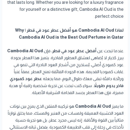
that lasts long. Whether you are looking for a luxury fragrance
for yourself or a distinctive gift, Cambodia Al Oud is the
perfect choice.
لماذا Cambodia Al Oud هو أفضل عطر عود في قطر | Why
Cambodia Al Oud is the Best Oud Perfume in Qatar
عندما تبحث عن
أفضل عطر عود في قطر
، فإن
Cambodia Al Oud
يبرز كخيار لا يُضاهى لعشاق العطور الفاخرة. يتميز هذا العطر بجودة
عود كمبودي أصلي، يُستخرج من أشجار العود النادرة التي تنمو في
غابات كمبوديا القديمة. هذه الجودة الفائقة تمنح العطر عمقاً غنياً
ورائحة دافئة تبقى معك طوال اليوم، مما يجعله
عطر عود كمبودي
فاخر يدوم طويلاً
. سواء كنت تبحث عن تجربة شخصية راقية أو هدية
مميزة، فإن هذا العطر يجسد الفخامة الشرقية الأصيلة.
ما يميز
Cambodia Al Oud
هو تركيبه المتقن الذي يمزج بين نوتات
العود الخشبية العميقة ولمسات من العنبر والمسك، مما يخلق توازناً
مثالياً بين القوة والأناقة. إنه ليس مجرد عطر، بل هو تجربة حسية
تأخذك في رحلة إلى قلب الطبيعة الكمبودية. بفضل ثباته الاستثنائي،