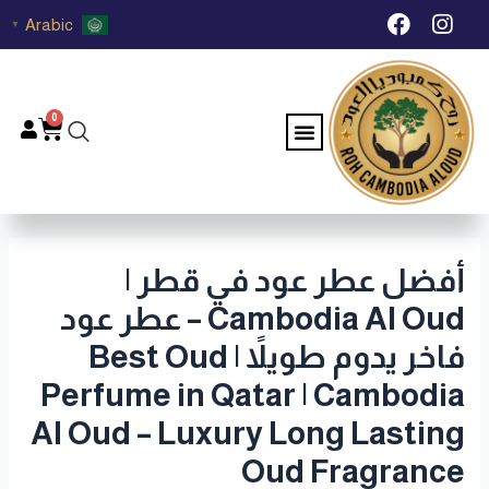
خطي
Post
F
I
Arabic
▼
لى
navigation
a
n
c
s
لمحتوى
e
t
b
a
0
Menu
Cart
o
g
o
r
k
a
m
أفضل عطر عود في قطر |
Cambodia Al Oud – عطر عود
فاخر يدوم طويلاً | Best Oud
Perfume in Qatar | Cambodia
Al Oud – Luxury Long Lasting
Oud Fragrance