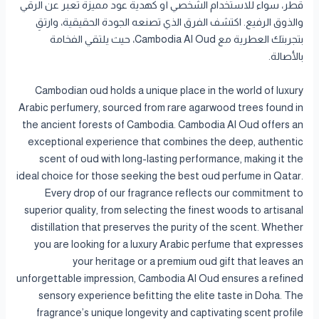
قطر، سواء للاستخدام الشخصي أو كهدية عود مميزة تعبر عن الرقي
والذوق الرفيع. اكتشف الفرق الذي تصنعه الجودة الحقيقية، وارتقِ
بتجربتك العطرية مع Cambodia Al Oud، حيث يلتقي الفخامة
بالأصالة.
Cambodian oud holds a unique place in the world of luxury
Arabic perfumery, sourced from rare agarwood trees found in
the ancient forests of Cambodia. Cambodia Al Oud offers an
exceptional experience that combines the deep, authentic
scent of oud with long-lasting performance, making it the
ideal choice for those seeking the best oud perfume in Qatar.
Every drop of our fragrance reflects our commitment to
superior quality, from selecting the finest woods to artisanal
distillation that preserves the purity of the scent. Whether
you are looking for a luxury Arabic perfume that expresses
your heritage or a premium oud gift that leaves an
unforgettable impression, Cambodia Al Oud ensures a refined
sensory experience befitting the elite taste in Doha. The
fragrance’s unique longevity and captivating scent profile