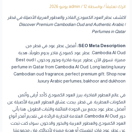
اترك تعليقاً
/ بواسطة
12 يونيو 2026
/
admin
اكتشف عطر العود الكمبودي الفاخر والعطور العربية الأصيلة في قطر
| Discover Premium Cambodian Oud and Authentic Arabic
Perfumes in Qatar
SEO Meta Description:
أفضل عطر عود في قطر من
Cambodia Al Oud. عطر عود كمبودي فاخر يدوم طويلاً، هدية
مميزة. تسوق الآن عطور عربية فاخرة وبخور ودخون. | Best oud
perfume in Qatar from Cambodia Al Oud. Long lasting luxury
Cambodian oud fragrance, perfect premium gift. Shop now
luxury Arabic perfumes, bakhoor and dukhoon.
في عالم العطور الفاخرة، يبرز العود الكمبودي كأحد أرقى وأثمن
المكونات العطرية. في قطر، يبحث عشاق العطور العربية الأصيلة عن
أفضل عطر عود يجمع بين الجودة الفائقة والثبات الطويل. هنا يأتي
دور Cambodia Al Oud، العلامة التجارية الرائدة في تقديم أفخر أنواع
العود الكمبودي والعطور العربية والبخور والدخون. سواء كنت تبحث
عن عطر عود فاخر لنفسك أو هدية مميزة لأحبائك، فإن مجموعتنا