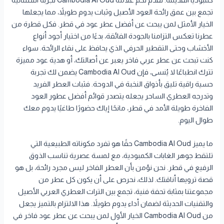
كمبوديا القديمة. تقدم لكم علامة Cambodia Al Oud تجربة استثنائية
تجمع بين عمق رائحة العود الأصيل وثبات يدوم طويلاً، مما يجعلها
الخيار الأمثل لمن يبحث عن أفضل عطر عود في قطر. فكل قطرة من
عطرنا تعكس التزامنا بالجودة الفائقة، بدءًا من اختيار أجود أنواع
الأخشاب وحتى التقطير الحرفي الذي يحافظ على نقاء الرائحة. سواء
كنت تبحث عن عطر عربي فاخر يعبر عن أصالتك، أو هدية عود مميزة
تترك انطباعًا لا يُنسى، فإن Cambodia Al Oud يضمن لك تجربة
حسية راقية تليق بأذواق النخبة في الدوحة. فثبات العطر الفريد
وتدرجه العطري الساحر يجعله يتصدر قوائم أفضل عطور العود
الفاخرة طويلة الأمد في قطر، مانحًا إياك حضورًا طاغيًا يدوم معك
طوال اليوم.
ما يميز Cambodia Al Oud حقًا هو تفرد مكوناته الطبيعية التي
تلتقط جوهر الغابات الكمبودية، مع لمسة عصرية تناسب الذوق
الرفيع في قطر. نحن نؤمن بأن العطر الفاخر ليس مجرد رائحة، بل هو
قصة ترويها أناقتك. لذلك، نحرص على أن يكون كل عطر من
مجموعتنا بمثابة تحفة فنية، تجمع بين التراث العطري العربي الأصيل
والتقنيات الحديثة لضمان أداء يدوم طويلاً. هذا الالتزام بالتميز يجعل
من Cambodia Al Oud الخيار الأول لمن يبحث عن عطر عود فاخر في