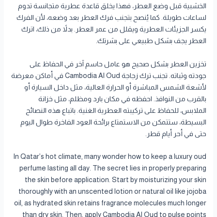
الخشبية قبل وضع العطر، فهذا يخلق قاعدة عطرية متجانسة تدوم
لساعات طويلة. كما يُنصح بتجنب فرك العطر بعد وضعه، لأن الفرك
يكسر الجزيئات العطرية ويقلل من عمر العطر. بدلاً من ذلك، اترك
العطر يجف بشكل طبيعي على بشرتك.
تخزين العطر بشكل صحيح هو عامل حاسم آخر في الحفاظ على
جودته وثباته. تجنب ترك زجاجة Cambodia Al Oud في أماكن معرضة
لأشعة الشمس المباشرة أو الحرارة العالية، مثل داخل السيارة أو
بالقرب من النوافذ. احفظه في مكان بارد ومظلم، مثل خزانة
الملابس، للحفاظ على تركيبته العطرية الغنية. باتباع هذه النصائح
البسيطة، ستتمكن من الاستمتاع برائحة العود الفاخرة طوال اليوم
حتى في أحر أيام قطر.
In Qatar’s hot climate, many wonder how to keep a luxury oud
perfume lasting all day. The secret lies in properly preparing
the skin before application. Start by moisturizing your skin
thoroughly with an unscented lotion or natural oil like jojoba
oil, as hydrated skin retains fragrance molecules much longer
than dry skin. Then, apply Cambodia Al Oud to pulse points