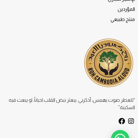
الموّردين
منتج طبيعي
“للعطر صوت يهمس، أذكرني. يبعثر نبض القلب احياناً، او يبعث فيه
السكينة”
F
I
a
n
c
s