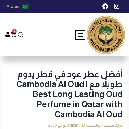
خطي
Post
F
I
Arabic
▼
لى
navigation
a
n
c
s
لمحتوى
e
t
b
a
0
Menu
Cart
o
g
o
r
k
a
m
أفضل عطر عود في قطر يدوم
طويلاً مع Cambodia Al Oud |
Best Long Lasting Oud
Perfume in Qatar with
Cambodia Al Oud
اترك تعليقاً
/ بواسطة
13 يونيو 2026
/
admin