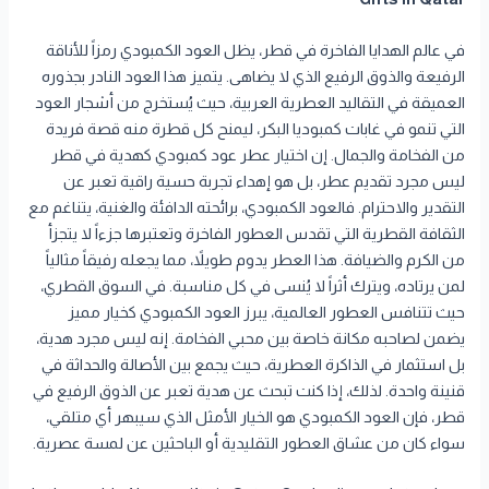
في عالم الهدايا الفاخرة في قطر، يظل العود الكمبودي رمزاً للأناقة
الرفيعة والذوق الرفيع الذي لا يضاهى. يتميز هذا العود النادر بجذوره
العميقة في التقاليد العطرية العربية، حيث يُستخرج من أشجار العود
التي تنمو في غابات كمبوديا البكر، ليمنح كل قطرة منه قصة فريدة
من الفخامة والجمال. إن اختيار عطر عود كمبودي كهدية في قطر
ليس مجرد تقديم عطر، بل هو إهداء تجربة حسية راقية تعبر عن
التقدير والاحترام. فالعود الكمبودي، برائحته الدافئة والغنية، يتناغم مع
الثقافة القطرية التي تقدس العطور الفاخرة وتعتبرها جزءاً لا يتجزأ
من الكرم والضيافة. هذا العطر يدوم طويلاً، مما يجعله رفيقاً مثالياً
لمن يرتاده، ويترك أثراً لا يُنسى في كل مناسبة. في السوق القطري،
حيث تتنافس العطور العالمية، يبرز العود الكمبودي كخيار مميز
يضمن لصاحبه مكانة خاصة بين محبي الفخامة. إنه ليس مجرد هدية،
بل استثمار في الذاكرة العطرية، حيث يجمع بين الأصالة والحداثة في
قنينة واحدة. لذلك، إذا كنت تبحث عن هدية تعبر عن الذوق الرفيع في
قطر، فإن العود الكمبودي هو الخيار الأمثل الذي سيبهر أي متلقي،
سواء كان من عشاق العطور التقليدية أو الباحثين عن لمسة عصرية.