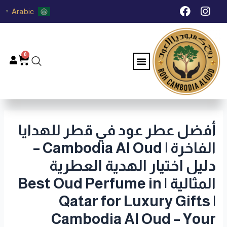
خطي
Post
F
I
Arabic
▼
لى
navigation
a
n
c
s
لمحتوى
e
t
b
a
0
Menu
Cart
o
g
o
r
k
a
m
أفضل عطر عود في قطر للهدايا
الفاخرة | Cambodia Al Oud –
دليل اختيار الهدية العطرية
المثالية | Best Oud Perfume in
Qatar for Luxury Gifts |
Cambodia Al Oud – Your