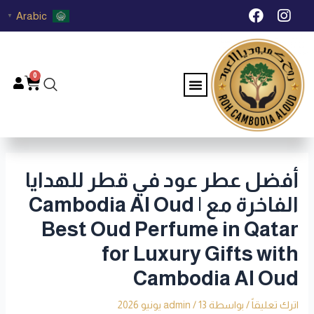
خطي
Post
F
I
Arabic
▼
لى
navigation
a
n
c
s
لمحتوى
e
t
b
a
0
Menu
Cart
o
g
o
r
k
a
m
أفضل عطر عود في قطر للهدايا
الفاخرة مع Cambodia Al Oud |
Best Oud Perfume in Qatar
for Luxury Gifts with
Cambodia Al Oud
اترك تعليقاً
/ بواسطة
13 يونيو 2026
/
admin