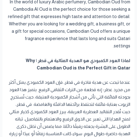
In the world of luxury Arabic perfumery, Cambodian Oud from
Cambodia Al Oud is the perfect choice for those seeking a
refined gift that expresses high taste and attention to detail.
Whether you are looking for a wedding gift, a business gift, or
a gift for special occasions, Cambodian Oud offers a unique
fragrance experience that lasts long and suits Qatari
settings.
لماذا العود الكمبودي هو الهدية المثالية في قطر | Why
Cambodian Oud is the Perfect Gift in Qatar
عندما تبحث عن هدية فاخرة في قطر، فإن العود الكمبودي يمثل أكثر
من مجرد عطر؛ إنه قطعة من التراث الثقافي الرفيع. يتميز هذا العود
بجودته الفائقة التي تأتي من أشجار الكمبودية العتيقة، حيث تُستخرج
الزيوت بعناية فائقة لتحتفظ برائحتها الدافئة والغامضة. في قطر،
حيث تُقدر التقاليد العطرية العريقة، يبرز العود الكمبودي كخيار مثالي
لمنح الهدايا التي تعبر عن الذوق الرفيع والاهتمام بالتفاصيل. ثباته
الطويل على البشرة يجعله رفيقًا دائمًا، مما يضمن أن تظل ذكرى
الهدية حاضرة طوال اليوم. سواء كانت المناسبة زفافًا أو عيدًا أو زيارة