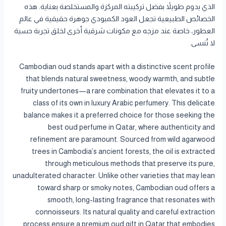
الذي يدوم طويلاً بفضل تركيبته المركزة والمستخلصة بعناية. هذه
الخصائص الطبيعية تجعل العود الكمبودي جوهرة حقيقية في عالم
العطور، خاصة عند مزجه مع مكونات شرقية أخرى لخلق تجربة حسية
لا تُنسى.
Cambodian oud stands apart with a distinctive scent profile
that blends natural sweetness, woody warmth, and subtle
fruity undertones—a rare combination that elevates it to a
class of its own in luxury Arabic perfumery. This delicate
balance makes it a preferred choice for those seeking the
best oud perfume in Qatar, where authenticity and
refinement are paramount. Sourced from wild agarwood
trees in Cambodia’s ancient forests, the oil is extracted
through meticulous methods that preserve its pure,
unadulterated character. Unlike other varieties that may lean
toward sharp or smoky notes, Cambodian oud offers a
smooth, long-lasting fragrance that resonates with
connoisseurs. Its natural quality and careful extraction
process ensure a premium oud gift in Qatar that embodies