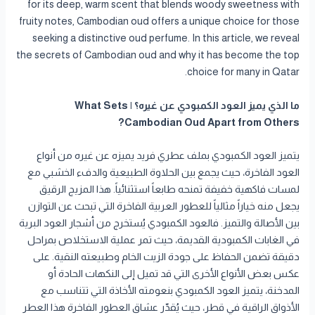
for its deep, warm scent that blends woody sweetness with
fruity notes, Cambodian oud offers a unique choice for those
seeking a distinctive oud perfume. In this article, we reveal
the secrets of Cambodian oud and why it has become the top
choice for many in Qatar.
ما الذي يميز العود الكمبودي عن غيره؟ | What Sets
Cambodian Oud Apart from Others?
يتميز العود الكمبودي بملف عطري فريد يميزه عن غيره من أنواع
العود الفاخرة، حيث يجمع بين الحلاوة الطبيعية والدفء الخشبي مع
لمسات فاكهية خفيفة تمنحه طابعاً استثنائياً. هذا المزيج الرقيق
يجعل منه خياراً مثالياً للعطور العربية الفاخرة التي تبحث عن التوازن
بين الأصالة والتميز. فالعود الكمبودي يُستخرج من أشجار العود البرية
في الغابات الكمبودية القديمة، حيث تمر عملية الاستخلاص بمراحل
دقيقة تضمن الحفاظ على جودة الزيت الخام وطبيعته النقية. على
عكس بعض الأنواع الأخرى التي قد تميل إلى النكهات الحادة أو
المدخنة، يتميز العود الكمبودي بنعومته الأخاذة التي تتناسب مع
الأذواق الراقية في قطر، حيث يُقدّر عشاق العطور الفاخرة هذا العطر