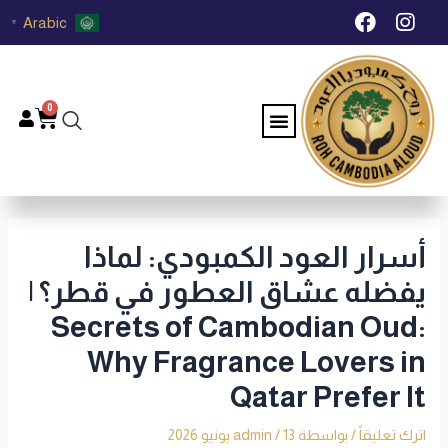
خطي
Post
F
I
Arabic
▼
لى
navigation
a
n
c
s
لمحتوى
e
t
b
a
0
Menu
Cart
o
g
o
r
k
a
m
أسرار العود الكمبودي: لماذا
يفضله عشاق العطور في قطر؟ |
Secrets of Cambodian Oud:
Why Fragrance Lovers in
Qatar Prefer It
اترك تعليقاً
/ بواسطة
13 يونيو 2026
/
admin