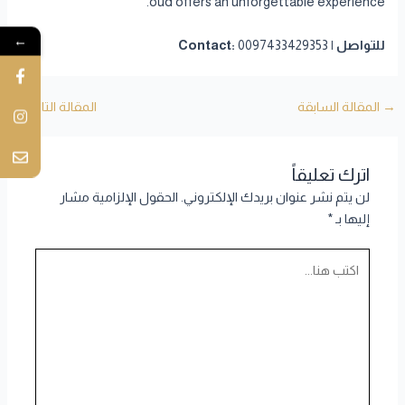
oud offers an unforgettable experience.
←
للتواصل | Contact:
0097433429353
→
المقالة السابقة
المقالة التالية
←
اترك تعليقاً
لن يتم نشر عنوان بريدك الإلكتروني.
الحقول الإلزامية مشار
إليها بـ
*
اكتب
هنا...