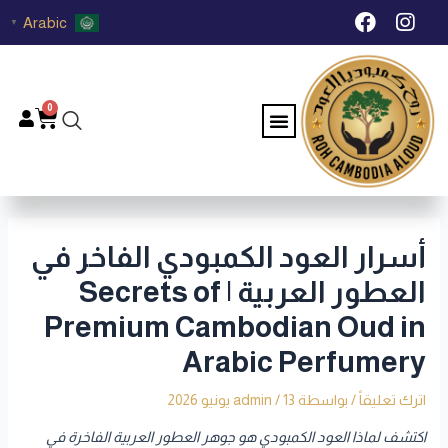
خطي
Post
F
I
Arabic
▼
لى
navigation
a
n
c
s
لمحتوى
e
t
b
a
0
Menu
Cart
o
g
o
r
k
a
m
أسرار العود الكمبودي الفاخر في
العطور العربية | Secrets of
Premium Cambodian Oud in
Arabic Perfumery
اترك تعليقاً
/ بواسطة
13 يونيو 2026
/
admin
اكتشف لماذا العود الكمبودي هو جوهر العطور العربية الفاخرة في