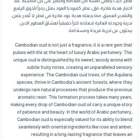
قطر، حيث يضفي لمسة من الفخامة والتميز على كل مناسبة. عند
اختيار هدية فاخرة، فإن عطر كمبوديا العود يمثل رمزاً للذوق الرفيع
والتقدير العميق، مما يجعله هدية عود فاخرة في قطر لا تُقدر بثمن.
ندرته وجودته العالية تجعلانه كنزاً حقيقياً لعشاق العطور الذين
يبحثون عن تجربة فريدة ومستدامة.
Cambodian oud is not just a fragrance; it is a rare gem that
pulses with life at the heart of luxury Arabic perfumery. This
unique oud is distinguished by its sweet, woody aroma with
subtle fruity notes, creating an unparalleled sensory
experience. The Cambodian oud trees, of the Aquilaria
species, thrive in Cambodia’s ancient forests, where they
undergo rare natural processes that produce the precious
aromatic resin. This formation process takes many years,
making every drop of Cambodian oud oil carry a unique story
of patience and beauty. In the world of Arabic perfumery,
Cambodian oud is especially valued for its ability to blend
seamlessly with oriental ingredients like rose and amber,
resulting in a long-lasting fragrance that leaves an