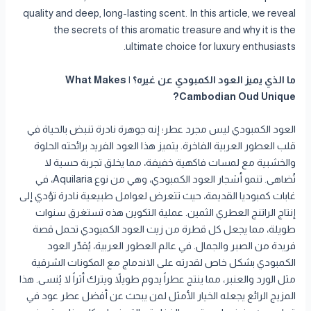
quality and deep, long-lasting scent. In this article, we reveal
the secrets of this aromatic treasure and why it is the
ultimate choice for luxury enthusiasts.
ما الذي يميز العود الكمبودي عن غيره؟ | What Makes
Cambodian Oud Unique?
العود الكمبودي ليس مجرد عطر؛ إنه جوهرة نادرة تنبض بالحياة في
قلب العطور العربية الفاخرة. يتميز هذا العود الفريد برائحته الحلوة
والخشبية مع لمسات فاكهية خفيفة، مما يخلق تجربة حسية لا
تُضاهى. تنمو أشجار العود الكمبودي، وهي من نوع Aquilaria، في
غابات كمبوديا القديمة، حيث تتعرض لعوامل طبيعية نادرة تؤدي إلى
إنتاج الراتنج العطري الثمين. عملية التكوين هذه تستغرق سنوات
طويلة، مما يجعل كل قطرة من زيت العود الكمبودي تحمل قصة
فريدة من الصبر والجمال. في عالم العطور العربية، يُقدّر العود
الكمبودي بشكل خاص لقدرته على الاندماج مع المكونات الشرقية
مثل الورد والعنبر، مما ينتج عطراً يدوم طويلاً ويترك أثراً لا يُنسى. هذا
المزيج الرائع يجعله الخيار الأمثل لمن يبحث عن أفضل عطر عود في