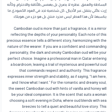
البساطة والعمق. عطره لا يصرخ، بل يهمس بالأناقة والاحترام، وكأنه
إرث عائلي ينتقل عبر الأجيال. كل شخصية تجد في العود الكمبودي ما
يناسبها، لأن هذا العطر ليس مجرد منتج، بل هو جزء من هويتك.
Cambodian oud is more than just a fragrance; it is a mirror
reflecting the depths of your personality. Each note of this
precious essence tells a different story, harmonizing with the
nature of the wearer. If you are a confident and commanding
personality, the dark and smoky Cambodian oud will be your
perfect choice. Imagine a professional man in Qatar entering
a boardroom, leaving a trail of mysterious and powerful oud
that commands respect and authority. This fragrance
expresses inner strength and stability, as if saying, “I am here,
and I know what I want.” For the romantic and dreamy soul,
the sweet Cambodian oud with hints of vanilla and honey will
be your ideal companion. It is the scent that suits a woman
choosing a soft evening in Doha, where oud blends with sea
breezes to tell a quiet and beautiful love story. This