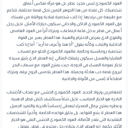
العود الكمبودي ليس مجرد عطر، بل هو مرآة تعكس أعماق
شخصيتك. كل نفحة من هذا الجوهر الثمين تحكي قصة مختلفة، تتناغم
مع طبيعة من يرتديها. إذا كنت شخصية قيادية وواثقة من نفسك،
فإن العود الكمبودي الداكن والدخاني سيكون خيارك الأمثل. تخيل رجل
أعمال في قطر يدخل قاعة اجتماعات، ويترك أثراً من العود الغامض
والقوي الذي يفرض الاحترام والهيبة. هذا العطر يعبر عن القوة
الداخلية والثبات، وكأنه يقول “أنا هنا، وأعرف ما أريد”. أما إذا كنت
شخصية رومانسية وحالمة، فالعود الكمبودي الحلو مع لمسات
الفانيليا والعسل سيكون رفيقك المثالي. إنه العطر الذي يليق بسيدة
تختار نعومة المساء في الدوحة، حيث يمتزج العود مع نسمات البحر
ليروي قصة حب هادئة وجميلة. هذا العطر يلامس الروح برقة، ويترك
انطباعاً لا يُنسى من الأنوثة والجاذبية.
للمغامرين ورواد الجديد، العود الكمبودي الخشبي مع نفحات الأخشاب
النادرة هو الخيار المناسب. تخيل شاباً يستكشف كثبان قطر الذهبية،
وعطره يمتزج برمال الصحراء ليعطي إحساساً بالحرية والتمرد الجميل.
هذا العطر لا يتبع القواعد، بل يخلق قواعده الخاصة. وأخيراً، للشخصيات
التقليدية التي تقدر الأصالة، العود الكمبودي الخشبي النقي هو الخيار
الأكثر حكمة. إنه العطر الذي يختاره رجل محترم في قطر، يفضل