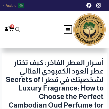
خطي
Post
F
I
Arabic
▼
لى
navigation
a
n
c
s
لمحتوى
e
t
b
a
0
Menu
Cart
o
g
o
r
k
a
m
أسرار العطر الفاخر: كيف تختار
عطر العود الكمبودي المثالي
لشخصيتك في قطر | Secrets of
Luxury Fragrance: How to
Choose the Perfect
Cambodian Oud Perfume for