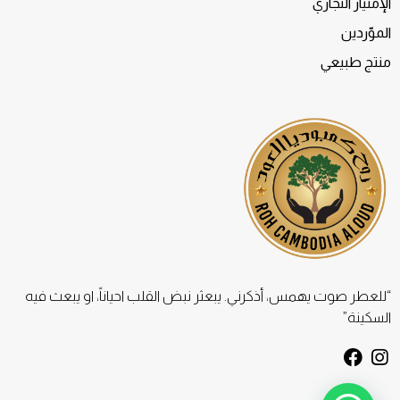
الإمتياز التجاري
الموّردين
منتج طبيعي
“للعطر صوت يهمس، أذكرني. يبعثر نبض القلب احياناً، او يبعث فيه
السكينة”
F
I
a
n
c
s