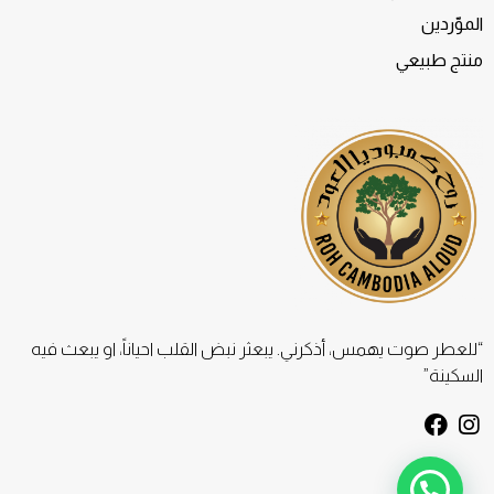
الموّردين
منتج طبيعي
“للعطر صوت يهمس، أذكرني. يبعثر نبض القلب احياناً، او يبعث فيه
السكينة”
F
I
a
n
c
s
e
t