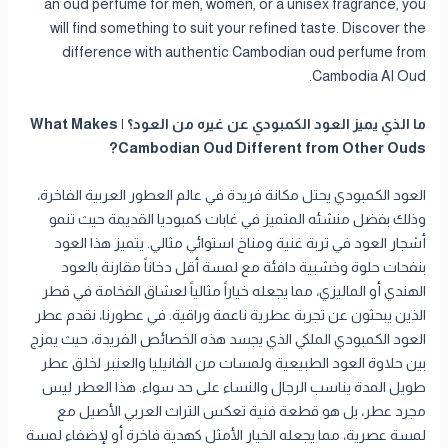
an oud perfume for men, women, or a unisex fragrance, you
will find something to suit your refined taste. Discover the
difference with authentic Cambodian oud perfume from
Cambodia Al Oud.
ما الذي يميز العود الكمبودي عن غيره من العود؟ | What Makes
Cambodian Oud Different from Other Ouds?
العود الكمبودي يحتل مكانة فريدة في عالم العطور العربية الفاخرة،
وذلك بفضل منشئه المتميز في غابات كمبوديا القديمة حيث تنمو
أشجار العود في تربة غنية ومناخ استوائي مثالي. يتميز هذا العود
بنفحات حلوة وخشبية دافئة مع لمسة أقل دخاناً مقارنة بالعود
الهندي أو الماليزي، مما يجعله خياراً مثالياً لعشاق الفخامة في قطر
الذين يبحثون عن تجربة عطرية ناعمة وراقية. في عطورنا، نقدم عطر
العود الكمبودي الملكي الذي يجسد هذه الخصائص الفريدة، حيث يمزج
بين حلاوة العود الطبيعية ولمسات من الفانيليا والعنبر لخلق عطر
طويل المدة يناسب الرجال والنساء على حد سواء. هذا العطر ليس
مجرد عطر، بل هو قطعة فنية تعكس التراث العربي الأصيل مع
لمسة عصرية، مما يجعله الخيار الأمثل كهدية فاخرة أو لإضفاء لمسة