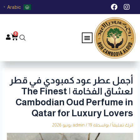
خطي
Post
F
I
Arabic
▼
لى
navigation
a
n
c
s
لمحتوى
e
t
b
a
0
Menu
Cart
o
g
o
r
k
a
m
أجمل عطر عود كمبودي في قطر
لعشاق الفخامة | The Finest
Cambodian Oud Perfume in
Qatar for Luxury Lovers
اترك تعليقاً
/ بواسطة
19 يونيو 2026
/
admin