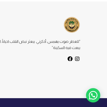
“للعطر صوت يهمس، أذكرني. يبعثر نبض القلب احياناً، ا
يبعث فيه السكينة”
F
I
a
n
c
s
e
t
b
a
o
g
o
r
k
a
m