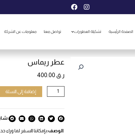
F
I
a
n
c
s
e
t
b
a
الصفحة الرئيسية
تشكيلة العطورات
تواصل معنا
معلومات عن الشركة
o
g
o
r
k
a
m
عطر ريماس
ر.ق
400.00
كمية
إضافة إلى السلة
عطر
ريماس
:شار
الوصف:
بإمكاننا السفر لما وراء ح