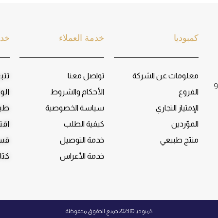
كمبوديا
خدمة العملاء
خدم
معلومات عن الشركة
تواصل معنا
تتب
و
الفروع
الأحكام والشروط
الو
الإمتياز التجاري
سياسة الخصوصية
طبا
الموّردين
كيفية الطلب
اقت
منتج طبيعي
خدمة التوصيل
قسم
خدمة الأعراس
كتا
كمبوديا © 2023 جميع الحقوق محفوظة