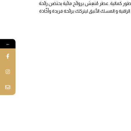
طور كمالية. عطر مُنعِش بروائح مائية يحتضن رائحة
الراقية و المسك الأنيق ليتركك برائحة فريدة وأخّاذة
←