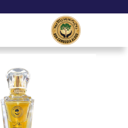
خطي
لى
لمحتوى