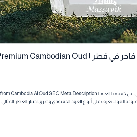
دليلك لاختيار عطر عود كمبودي فاخر في قطر | 