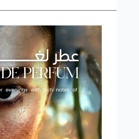
دليلك
لاختيار
العطر
الفاخر
المثالي
في
قطر
من
كمبوديا
العود
|
Your
Guide
to