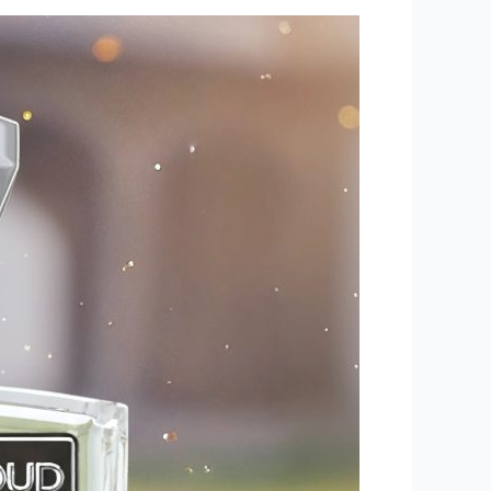
دليلك
لاختيار
عطر
عود
كمبودي
فاخر
في
قطر
|
Your
Guide
to
Choosing
a
Premium
Cambodian
Oud