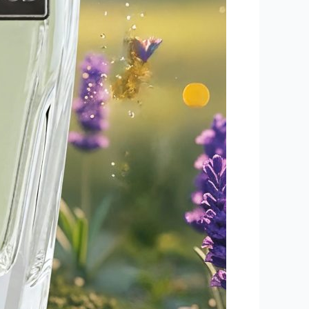
Perfume
in
Qatar