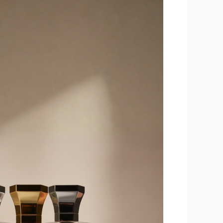
لاختيار
عطر
عود
كمبودي
فاخر
في
قطر
|
Your
Guide
to
Choosing
Premium
Cambodian
Oud
Perfume
in