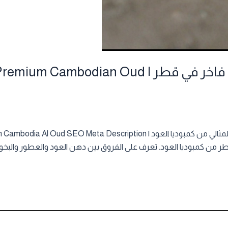
دليلك لاختيار عطر عود كمبودي فاخر في قطر | d
 العود. تعرف على الفروق بين دهن العود والعطور والبخور والدخون. |  guide to choosing