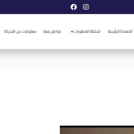
F
I
a
n
c
s
e
t
b
a
الصفحة الرئيسية
تشكيلة العطورات
تواصل معنا
معلومات عن الشركة
o
g
o
r
k
a
m