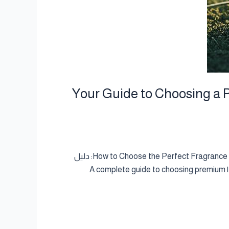
Your Guide to Choosing a Premium Cambodian Oud
Cambodia Al Oud – dokhon كيف تختار العطر المثالي من كمبوديا العود | How to Choose the Perfect Fragrance from Cambodia Al Oud SEO Meta Description: دليل
شامل لاختيار عطر عود كمبودي فاخر في قطر من كمبوديا العود. تعرف على أنواع العود الكمبودي وطرق اختيار العطر المثالي. | A complete guide to choosing premium