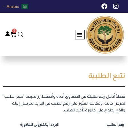
خطي
F
I
Arabic
▼
لى
a
n
c
s
لمحتوى
e
t
b
a
0
Menu
Cart
o
g
o
r
k
a
m
تتبع الطلبية
فضلًا أدخل رقم طلبك في الصندوق أدناه وأضغط زر لتتبعه "تتبع الطلب"
لعرض حالته. بإمكانك العثور على رقم الطلب في البريد المرسل إليك
والذي يحتوي على فاتورة تأكيد الطلب.
رقم الطلب
البريد الإلكتروني للفاتورة